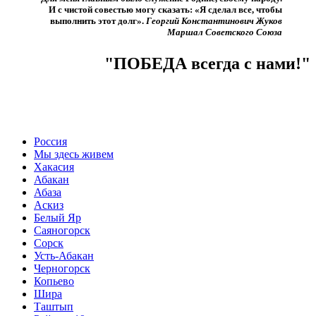
И с чистой совестью могу сказать: «Я сделал все, чтобы
выполнить этот долг».​
Георгий Константинович Жуков
Маршал Советского Союза
"ПОБЕДА всегда с нами!"
Россия
Мы здесь живем
Хакасия
Абакан
Абаза
Аскиз
Белый Яр
Саяногорск
Сорск
Усть-Абакан
Черногорск
Копьево
Шира
Таштып