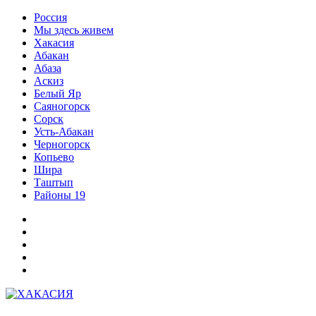
Перейти
Россия
к
Мы здесь живем
содержимому
Хакасия
Абакан
Абаза
Аскиз
Белый Яр
Саяногорск
Сорск
Усть-Абакан
Черногорск
Копьево
Шира
Таштып
Районы 19
Дзен
ВКонтакте
Телеграм
Одноклассники
Партнер