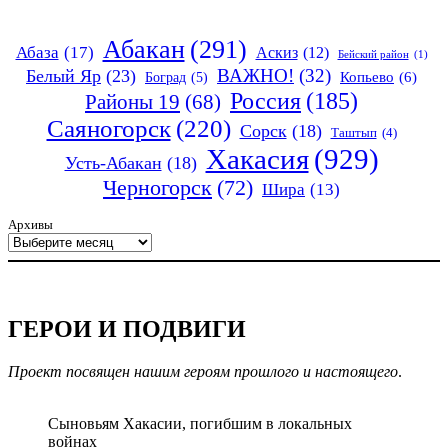
Абакан
(291)
Абаза
(17)
Аскиз
(12)
Бейский район
(1)
ВАЖНО!
(32)
Белый Яр
(23)
Копьево
(6)
Боград
(5)
Россия
(185)
Районы 19
(68)
Саяногорск
(220)
Сорск
(18)
Таштып
(4)
Хакасия
(929)
Усть-Абакан
(18)
Черногорск
(72)
Шира
(13)
Архивы
ГЕРОИ И ПОДВИГИ
Проект посвящен нашим героям прошлого и настоящего
.
Сыновьям Хакасии, погибшим в локальных
войнах