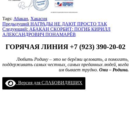
Tags:
Абакан
,
Хакасия
Навигация
Предыдущий
НАГРАДЫ НЕ ДАЮТ ПРОСТО ТАК
Следующий:
АБАКАН СКОРБИТ: ПОГИБ КИРИЛЛ
записи
АЛЕКСАНДРОВИЧ ПОНАМАРЁВ
ГОРЯЧАЯ ЛИНИЯ +7 (923) 390-20-02
Любить Родину – это не берёзки целовать, а помогать,
поддерживать самых честных, самых преданных людей, когда
им бывает трудно.
Они – Родина.
Версия для СЛАБОВИДЯЩИХ