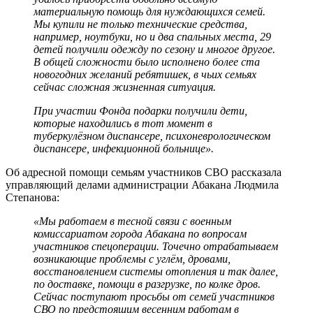
материальную помощь для нуждающихся семей.
Мы купили не только технические средства,
например, ноутбуки, но и два спальных места, 29
детей получили одежду по сезону и многое другое.
В общей сложности было исполнено более ста
новогодних желаний ребятишек, в чьих семьях
сейчас сложная жизненная ситуация.
При участии Фонда подарки получили дети,
которые находились в тот момент в
туберкулёзном диспансере, психоневрологическом
диспансере, инфекционной больнице».
Об адресной помощи семьям участников СВО рассказала
управляющий делами администрации Абакана Людмила
Степанова:
«Мы работаем в тесной связи с военным
комиссариатом города Абакана по вопросам
участников спецоперации. Точечно отрабатываем
возникающие проблемы с углём, дровами,
восстановлением системы отопления и так далее,
по доставке, помощи в разгрузке, по колке дров.
Сейчас поступают просьбы от семей участников
СВО по предстоящим весенним работам в