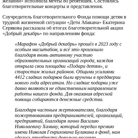
желаний» исполнила мечты 80 ребятишек. Состоялись
благотворительные концерты и представления.
Соучредитель благотворительного Фонда помощи детям в
трудной жизненной ситуации «Дети Абакана» Екатерина
Серякова рассказала об итогах благотворительной акции
«Добрый декабрь» по направлениям фонда:
«Марафон «Добрый декабрь» прошёл в 2023 году с
особым масштабом, и всё это произошло
благодаря вновь активному участию
образовательных организаций города, каждая
открыла свои площадки «Подари детям», и
старостам жилых районов. Общими усилиями
4412 сладких подарков были вручены в преддверии
нового года адресатам. Но сладкие подарки уже
давно являются не единственным направлением
работы нашего фонда. Для оказания адресной
помощи собираются денежные средства.
Благодаря частным жертвователям, благодаря
пожертвованиям предпринимателей, организаций,
предприятий, благодаря лично Василию
Николаевичу Хамину, который передал премию
имени Николая Генриховича Булакина в фонд, нам
удалось приобрести довольно весомую