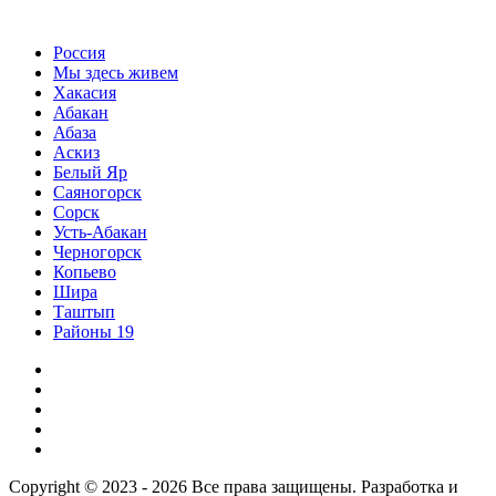
Россия
Мы здесь живем
Хакасия
Абакан
Абаза
Аскиз
Белый Яр
Саяногорск
Сорск
Усть-Абакан
Черногорск
Копьево
Шира
Таштып
Районы 19
Дзен
ВКонтакте
Телеграм
Одноклассники
Партнер
Copyright © 2023 - 2026 Все права защищены. Разработка и