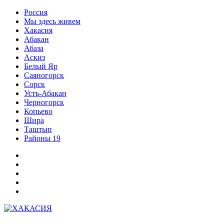
Перейти
Россия
к
Мы здесь живем
содержимому
Хакасия
Абакан
Абаза
Аскиз
Белый Яр
Саяногорск
Сорск
Усть-Абакан
Черногорск
Копьево
Шира
Таштып
Районы 19
Дзен
ВКонтакте
Телеграм
Одноклассники
Партнер