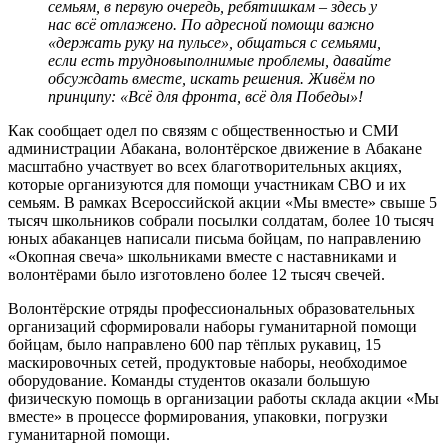
семьям, в первую очередь, ребятишкам – здесь у
нас всё отлажено. По адресной помощи важно
«держать руку на пульсе», общаться с семьями,
если есть трудновыполнимые проблемы, давайте
обсуждать вместе, искать решения. Живём по
принципу: «Всё для фронта, всё для Победы»!
Как сообщает одел по связям с общественностью и СМИ
администрации Абакана, волонтёрское движение в Абакане
масштабно участвует во всех благотворительных акциях,
которые организуются для помощи участникам СВО и их
семьям. В рамках Всероссийской акции «Мы вместе» свыше 5
тысяч школьников собрали посылки солдатам, более 10 тысяч
юных абаканцев написали письма бойцам, по направлению
«Окопная свеча» школьниками вместе с наставниками и
волонтёрами было изготовлено более 12 тысяч свечей.
Волонтёрские отряды профессиональных образовательных
организаций сформировали наборы гуманитарной помощи
бойцам, было направлено 600 пар тёплых рукавиц, 15
маскировочных сетей, продуктовые наборы, необходимое
оборудование. Команды студентов оказали большую
физическую помощь в организации работы склада акции «Мы
вместе» в процессе формирования, упаковки, погрузки
гуманитарной помощи.