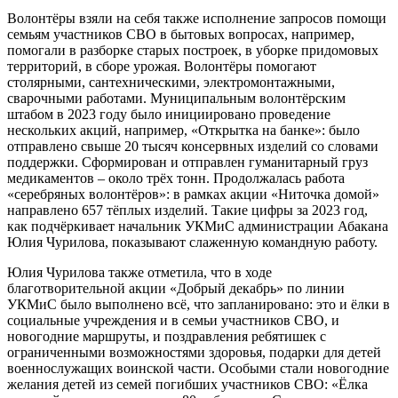
Волонтёры взяли на себя также исполнение запросов помощи
семьям участников СВО в бытовых вопросах, например,
помогали в разборке старых построек, в уборке придомовых
территорий, в сборе урожая. Волонтёры помогают
столярными, сантехническими, электромонтажными,
сварочными работами. Муниципальным волонтёрским
штабом в 2023 году было инициировано проведение
нескольких акций, например, «Открытка на банке»: было
отправлено свыше 20 тысяч консервных изделий со словами
поддержки. Сформирован и отправлен гуманитарный груз
медикаментов – около трёх тонн. Продолжалась работа
«серебряных волонтёров»: в рамках акции «Ниточка домой»
направлено 657 тёплых изделий. Такие цифры за 2023 год,
как подчёркивает начальник УКМиС администрации Абакана
Юлия Чурилова, показывают слаженную командную работу.
Юлия Чурилова также отметила, что в ходе
благотворительной акции «Добрый декабрь» по линии
УКМиС было выполнено всё, что запланировано: это и ёлки в
социальные учреждения и в семьи участников СВО, и
новогодние маршруты, и поздравления ребятишек с
ограниченными возможностями здоровья, подарки для детей
военнослужащих воинской части. Особыми стали новогодние
желания детей из семей погибших участников СВО: «Ёлка