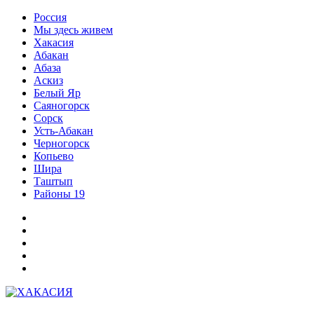
Перейти
Россия
к
Мы здесь живем
содержимому
Хакасия
Абакан
Абаза
Аскиз
Белый Яр
Саяногорск
Сорск
Усть-Абакан
Черногорск
Копьево
Шира
Таштып
Районы 19
Дзен
ВКонтакте
Телеграм
Одноклассники
Партнер