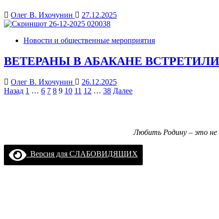
Олег В. Ихочунин
27.12.2025
Новости и общественные мероприятия
ВЕТЕРАНЫ В АБАКАНЕ ВСТРЕТИЛ
Олег В. Ихочунин
26.12.2025
Пагинация
Назад
1
…
6
7
8
9
10
11
12
…
38
Далее
записей
Любить Родину – это не 
Версия для СЛАБОВИДЯЩИХ