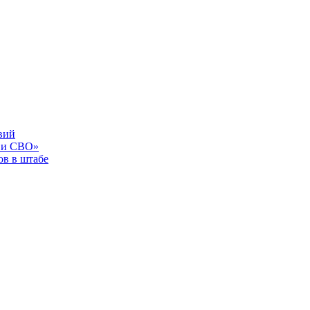
вий
 и СВО»
в в штабе