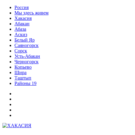
Перейти
Россия
к
Мы здесь живем
содержимому
Хакасия
Абакан
Абаза
Аскиз
Белый Яр
Саяногорск
Сорск
Усть-Абакан
Черногорск
Копьево
Шира
Таштып
Районы 19
Дзен
ВКонтакте
Телеграм
Одноклассники
Партнер