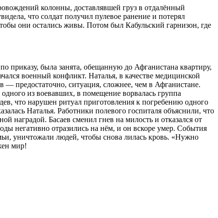
провождений колонны, доставлявшей груз в отдалённый
увидела, что солдат получил пулевое ранение и потерял
 чтобы они остались живы. Потом был Кабульский гарнизон, где
по приказу, была занята, обещанную до Афганистана квартиру,
начался военный конфликт. Наталья, в качестве медицинской
в — предостаточно, ситуация, сложнее, чем в Афганистане.
ти одного из воевавших, в помещение ворвалась группа
дев, что нарушен ритуал приготовления к погребению одного
казалась Наталья. Работники полевого госпиталя объяснили, что
ной наградой. Басаев сменил гнев на милость и отказался от
оды негативно отразились на нём, и он вскоре умер. События
мьи, уничтожали людей, чтобы снова лилась кровь. «Нужно
ужен мир!