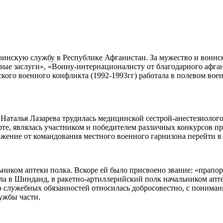
а воинскую службу в Республике Афганистан. За мужество и вои
вые заслуги», «Воину-интернационалисту от благодарного афган
кого военного конфликта (1992-1993гг) работала в полевом вое
 Наталья Лазарева трудилась медицинской сестрой-анестезиоло
боте, являлась участником и победителем различных конкурсов п
жение от командования местного военного гарнизона перейти в
ьником аптеки полка. Вскоре ей было присвоено звание: «прапорщ
а в Шинданд, в ракетно-артиллерийский полк начальником апте
 служебных обязанностей относилась добросовестно, с пониман
ужбы части.