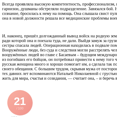
Всегда проявляла высокую компетентность, профессионализм, 
гарнизон, душманы обстреляли подразделение. Завязался бой. Н.
сознание, бросилась к нему на помощь. Она слышала свист пул
она в новой должности решала все медицинские проблемы во
И, наконец, пришёл долгожданный вывод войск на родную землю
ради которой она и поехала туда, не дали. Выйдя замуж за гру
сестры спасала людей. Операционная находилась в подвале по
Вооружённые люди, без суда и следствия могли расстрелять чел
вооружённых людей во главе с Басаевым – будущим междунаро
из погибших его бойцов, он потребовал привести к нему того ч
русская женщина много и хорошо помогает им, а сделала так по
своего обещания. С большим трудом, скрывая мужа от посторон
тех давних лет вспоминаются Натальей Николаевной с грустью 
жить для мира, счастья и созидания, — считает она, – и беречь
21
/ 100