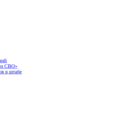
вий
 и СВО»
в в штабе