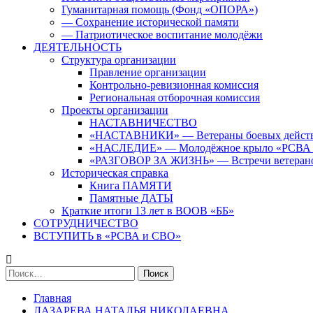
Гуманитарная помощь (Фонд «ОПОРА»)
— Сохранение исторической памяти
— Патриотическое воспитание молодёжи
ДЕЯТЕЛЬНОСТЬ
Структура организации
Правление организации
Контрольно-ревизионная комиссия
Региональная отборочная комиссия
Проекты организации
НАСТАВНИЧЕСТВО
«НАСТАВНИКИ» — Ветераны боевых дейст
«НАСЛЕДИЕ» — Молодёжное крыло «РСВА
«РАЗГОВОР ЗА ЖИЗНЬ» — Встречи ветерано
Историческая справка
Книга ПАМЯТИ
Памятные ДАТЫ
Краткие итоги 13 лет в ВООВ «ББ»
СОТРУДНИЧЕСТВО
ВСТУПИТЬ в «РСВА и СВО»
Найти:
Главная
ЛАЗАРЕВА НАТАЛЬЯ НИКОЛАЕВНА