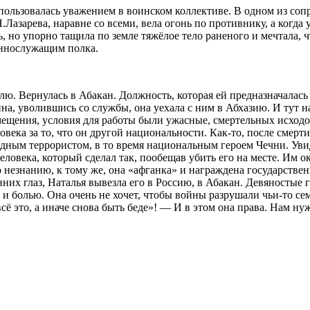
пользовалась уважением в воинском коллективе. В одном из со
Лазарева, наравне со всеми, вела огонь по противнику, а когда 
ь, но упорно тащила по земле тяжёлое тело раненого и мечтала,
еннослужащим полка.
. Вернулась в Абакан. Должность, которая ей предназначалась 
зина, уволившись со службы, она уехала с ним в Абхазию. И тут 
мещения, условия для работы были ужасные, смертельных исходо
овека за то, что он другой национальности. Как-то, после смер
дным террористом, в то время национальным героем Чечни. Уви
еловека, который сделал так, пообещав убить его на месте. Им о
 незнанию, к тому же, она «афганка» и награждена государствен
них глаз, Наталья вывезла его в Россию, в Абакан. Девяностые г
и болью. Она очень не хочет, чтобы войны разрушали чьи-то се
 всё это, а иначе снова быть беде»! — И в этом она права. Нам н