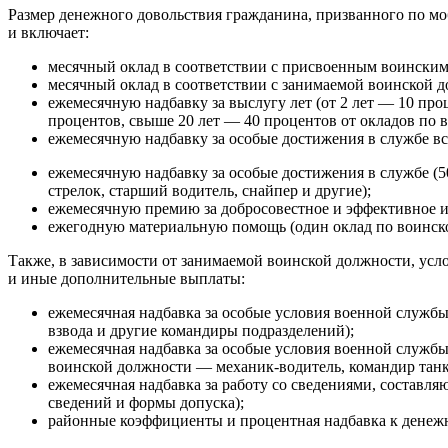
Размер денежного довольствия гражданина, призванного по мо
и включает:
месячный оклад в соответствии с присвоенным воинским 
месячный оклад в соответствии с занимаемой воинской д
ежемесячную надбавку за выслугу лет (от 2 лет — 10 проце
процентов, свыше 20 лет — 40 процентов от окладов по 
ежемесячную надбавку за особые достижения в службе вс
ежемесячную надбавку за особые достижения в службе (
стрелок, старший водитель, снайпер и другие);
ежемесячную премию за добросовестное и эффективное и
ежегодную материальную помощь (один оклад по воинско
Также, в зависимости от занимаемой воинской должности, ус
и иные дополнительные выплаты:
ежемесячная надбавка за особые условия военной службы
взвода и другие командиры подразделений);
ежемесячная надбавка за особые условия военной службы
воинской должности — механик-водитель, командир танка
ежемесячная надбавка за работу со сведениями, составля
сведений и формы допуска);
районные коэффициенты и процентная надбавка к денежно