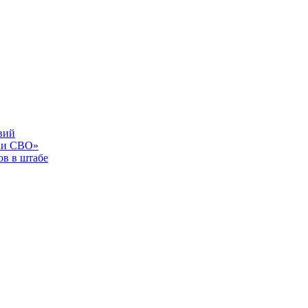
вий
 и СВО»
в в штабе