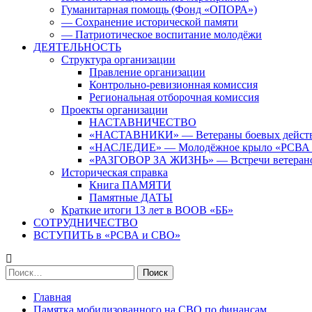
Гуманитарная помощь (Фонд «ОПОРА»)
— Сохранение исторической памяти
— Патриотическое воспитание молодёжи
ДЕЯТЕЛЬНОСТЬ
Структура организации
Правление организации
Контрольно-ревизионная комиссия
Региональная отборочная комиссия
Проекты организации
НАСТАВНИЧЕСТВО
«НАСТАВНИКИ» — Ветераны боевых дейст
«НАСЛЕДИЕ» — Молодёжное крыло «РСВА
«РАЗГОВОР ЗА ЖИЗНЬ» — Встречи ветерано
Историческая справка
Книга ПАМЯТИ
Памятные ДАТЫ
Краткие итоги 13 лет в ВООВ «ББ»
СОТРУДНИЧЕСТВО
ВСТУПИТЬ в «РСВА и СВО»
Найти:
Главная
Памятка мобилизованного на СВО по финансам