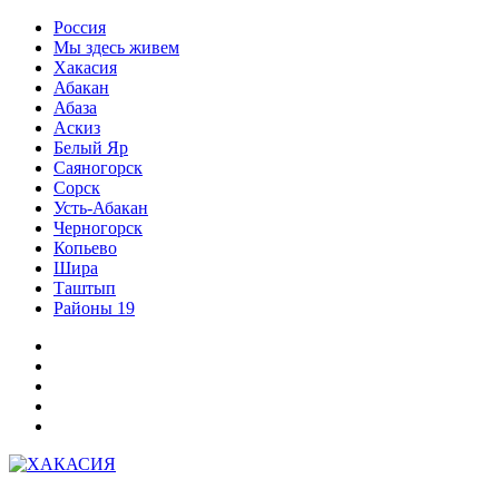
Перейти
Россия
к
Мы здесь живем
содержимому
Хакасия
Абакан
Абаза
Аскиз
Белый Яр
Саяногорск
Сорск
Усть-Абакан
Черногорск
Копьево
Шира
Таштып
Районы 19
Дзен
ВКонтакте
Телеграм
Одноклассники
Партнер