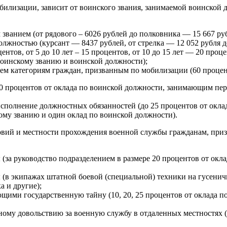
билизации, зависит от воинского звания, занимаемой воинской
званием (от рядового – 6026 рублей до полковника — 15 667 руб
олжностью (курсант — 8437 рублей, от стрелка — 12 052 рубля д
нтов, от 5 до 10 лет – 15 процентов, от 10 до 15 лет — 20 процен
воинскому званию и воинской должности);
ем категориям граждан, призванным по мобилизации (60 процен
50 процентов от оклада по воинской должности, занимающим пе
сполнение должностных обязанностей (до 25 процентов от окла
му званию и один оклад по воинской должности).
ловий и местности прохождения военной службы гражданам, при
 (за руководство подразделением в размере 20 процентов от ок
 (в экипажах штатной боевой (специальной) техники на гусеничн
 и другие);
ющими государственную тайну (10, 20, 25 процентов от оклада п
му довольствию за военную службу в отдаленных местностях (о