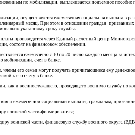
призванным по мобилизации, выплачивается подъемное пособие 
изации, осуществляется ежемесячная социальная выплата в разм
а календарный месяц. При этом в отношении граждан, призванн
ционально указанному сроку службы.
ыплаты производится через Единый расчетный центр Министерс
ции, состоят на финансовом обеспечении.
ствляется ежемесячно с 10 по 20 число каждого месяца за истек
 мобилизации, счет в банке.
, члены его семьи могут получать причитающиеся ему денежное
кой к его счету в банке.
и, как и военнослужащего, проходящего военную службу по конт
твия и ежемесячной социальный выплаты, гражданам, призванн
иру воинской части-формирователя;
диру воинской части, финансовую службу военного округа (ВД