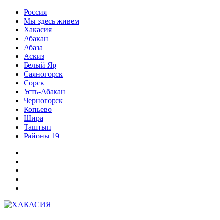
Перейти
Россия
к
Мы здесь живем
содержимому
Хакасия
Абакан
Абаза
Аскиз
Белый Яр
Саяногорск
Сорск
Усть-Абакан
Черногорск
Копьево
Шира
Таштып
Районы 19
Дзен
ВКонтакте
Телеграм
Одноклассники
Партнер