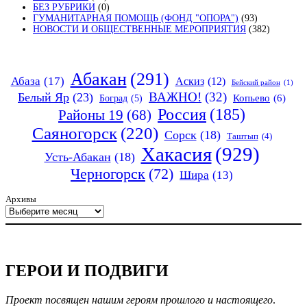
БЕЗ РУБРИКИ
(0)
ГУМАНИТАРНАЯ ПОМОЩЬ (ФОНД "ОПОРА")
(93)
НОВОСТИ И ОБЩЕСТВЕННЫЕ МЕРОПРИЯТИЯ
(382)
Абакан
(291)
Абаза
(17)
Аскиз
(12)
Бейский район
(1)
ВАЖНО!
(32)
Белый Яр
(23)
Копьево
(6)
Боград
(5)
Россия
(185)
Районы 19
(68)
Саяногорск
(220)
Сорск
(18)
Таштып
(4)
Хакасия
(929)
Усть-Абакан
(18)
Черногорск
(72)
Шира
(13)
Архивы
ГЕРОИ И ПОДВИГИ
Проект посвящен нашим героям прошлого и настоящего
.