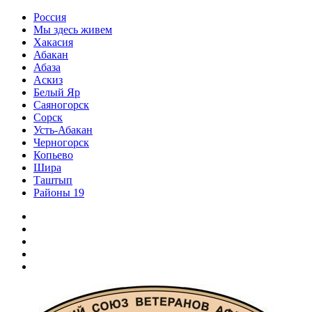
Перейти
Россия
к
Мы здесь живем
содержимому
Хакасия
Абакан
Абаза
Аскиз
Белый Яр
Саяногорск
Сорск
Усть-Абакан
Черногорск
Копьево
Шира
Таштып
Районы 19
Дзен
ВКонтакте
Телеграм
Одноклассники
Партнер