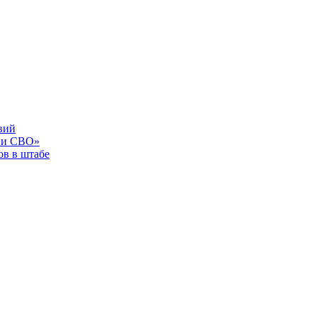
вий
 и СВО»
в в штабе