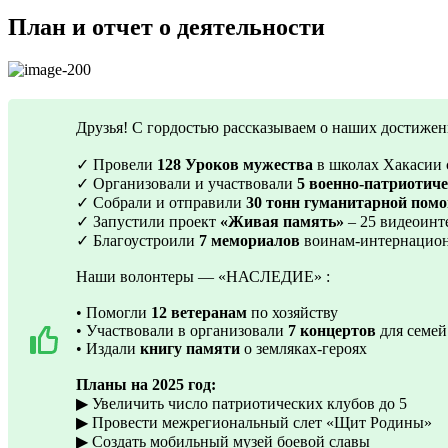
План и отчет о деятельности
Друзья! С гордостью рассказываем о наших достижени
✓ Провели
128 Уроков мужества
в школах Хакасии с
✓ Организовали и участвовали
5 военно-патриотиче
✓ Собрали и отправили
30 тонн гуманитарной пом
✓ Запустили проект
«Живая память»
– 25 видеоинт
✓ Благоустроили
7 мемориалов
воинам-интернацио
Наши волонтеры — «НАСЛЕДИЕ» :
• Помогли
12 ветеранам
по хозяйству
• Участвовали в организовали
7 концертов
для семей
• Издали
книгу памяти
о земляках-героях
Планы на 2025 год:
▶ Увеличить число патриотических клубов до 5
▶ Провести межрегиональный слет «Щит Родины»
▶ Создать мобильный музей боевой славы