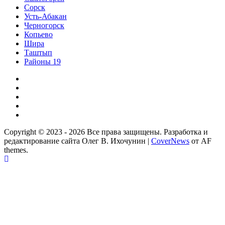
Сорск
Усть-Абакан
Черногорск
Копьево
Шира
Таштып
Районы 19
Дзен
ВКонтакте
Телеграм
Одноклассники
Партнер
Copyright © 2023 - 2026 Все права защищены. Разработка и
редактирование сайта Олег В. Ихочунин
|
CoverNews
от AF
themes.