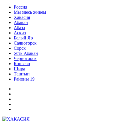
Перейти
Россия
к
Мы здесь живем
содержимому
Хакасия
Абакан
Абаза
Аскиз
Белый Яр
Саяногорск
Сорск
Усть-Абакан
Черногорск
Копьево
Шира
Таштып
Районы 19
Дзен
ВКонтакте
Телеграм
Одноклассники
Партнер