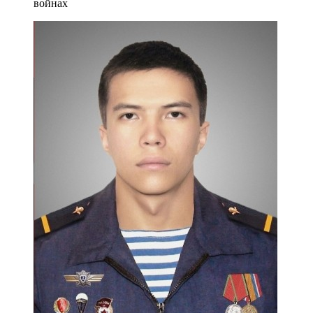
войнах