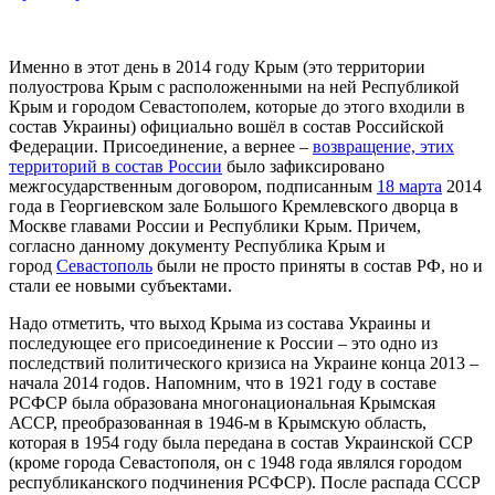
Именно в этот день в 2014 году Крым (это территории
полуострова Крым с расположенными на ней Республикой
Крым и городом Севастополем, которые до этого входили в
состав Украины) официально вошёл в состав Российской
Федерации. Присоединение, а вернее –
возвращение, этих
территорий в состав России
было зафиксировано
межгосударственным договором, подписанным
18 марта
2014
года в Георгиевском зале Большого Кремлевского дворца в
Москве главами России и Республики Крым. Причем,
согласно данному документу Республика Крым и
город
Севастополь
были не просто приняты в состав РФ, но и
стали ее новыми субъектами.
Надо отметить, что выход Крыма из состава Украины и
последующее его присоединение к России – это одно из
последствий политического кризиса на Украине конца 2013 –
начала 2014 годов. Напомним, что в 1921 году в составе
РСФСР была образована многонациональная Крымская
АССР, преобразованная в 1946-м в Крымскую область,
которая в 1954 году была передана в состав Украинской ССР
(кроме города Севастополя, он с 1948 года являлся городом
республиканского подчинения РСФСР). После распада СССР