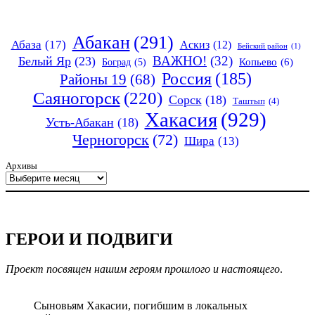
Абакан
(291)
Абаза
(17)
Аскиз
(12)
Бейский район
(1)
ВАЖНО!
(32)
Белый Яр
(23)
Копьево
(6)
Боград
(5)
Россия
(185)
Районы 19
(68)
Саяногорск
(220)
Сорск
(18)
Таштып
(4)
Хакасия
(929)
Усть-Абакан
(18)
Черногорск
(72)
Шира
(13)
Архивы
ГЕРОИ И ПОДВИГИ
Проект посвящен нашим героям прошлого и настоящего
.
Сыновьям Хакасии, погибшим в локальных