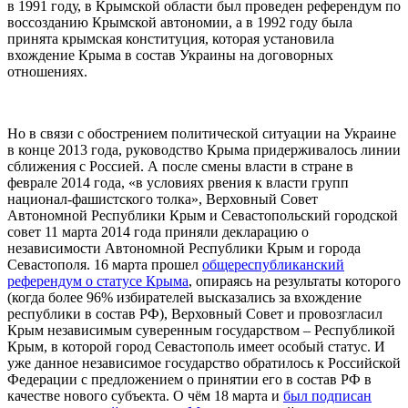
в 1991 году, в Крымской области был проведен референдум по
воссозданию Крымской автономии, а в 1992 году была
принята крымская конституция, которая установила
вхождение Крыма в состав Украины на договорных
отношениях.
Но в связи с обострением политической ситуации на Украине
в конце 2013 года, руководство Крыма придерживалось линии
сближения с Россией. А после смены власти в стране в
феврале 2014 года, «в условиях рвения к власти групп
национал-фашистского толка», Верховный Совет
Автономной Республики Крым и Севастопольский городской
совет 11 марта 2014 года приняли декларацию о
независимости Автономной Республики Крым и города
Севастополя. 16 марта прошел
общереспубликанский
референдум о статусе Крыма
, опираясь на результаты которого
(когда более 96% избирателей высказались за вхождение
республики в состав РФ), Верховный Совет и провозгласил
Крым независимым суверенным государством – Республикой
Крым, в которой город Севастополь имеет особый статус. И
уже данное независимое государство обратилось к Российской
Федерации с предложением о принятии его в состав РФ в
качестве нового субъекта. О чём 18 марта и
был подписан