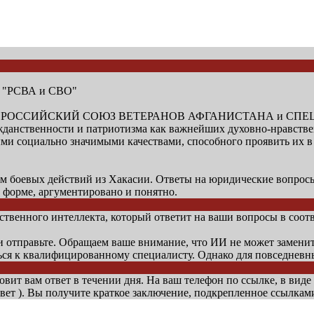
и "РСВА и СВО"
низации "РОССИЙСКИЙ СОЮЗ ВЕТЕРАНОВ АФГАНИСТАНА и 
ажданственности и патриотизма как важнейших духовно-нравств
 социально значимыми качествами, способного проявить их в с
оевых действий из Хакасии. Ответы на юридические вопросы 
 форме, аргументировано и понятно.
венного интеллекта, который ответит на ваши вопросы в соотв
 и отправьте. Обращаем ваше внимание, что ИИ не может замени
ься к квалифицированному специалисту. Однако для повседнев
овит вам ответ в течении дня. На ваш телефон по ссылке, в виде
вет ). Вы получите краткое заключение, подкрепленное ссылкам