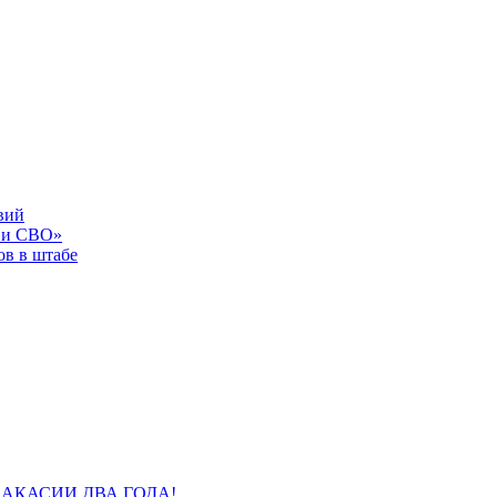
вий
 и СВО»
в в штабе
АКАСИИ ДВА ГОДА!