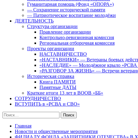
Гуманитарная помощь (Фонд «ОПОРА»)
— Сохранение исторической памяти
— Патриотическое воспитание молодёжи
ДЕЯТЕЛЬНОСТЬ
Структура организации
Правление организации
Контрольно-ревизионная комиссия
Региональная отборочная комиссия
Проекты организации
НАСТАВНИЧЕСТВО
«НАСТАВНИКИ» — Ветераны боевых дейст
«НАСЛЕДИЕ» — Молодёжное крыло «РСВА
«РАЗГОВОР ЗА ЖИЗНЬ» — Встречи ветерано
Историческая справка
Книга ПАМЯТИ
Памятные ДАТЫ
Краткие итоги 13 лет в ВООВ «ББ»
СОТРУДНИЧЕСТВО
ВСТУПИТЬ в «РСВА и СВО»
Найти:
Главная
Новости и общественные мероприятия
ФИЛИАЛУ ФОНДА «ЗАЩИТНИКИ ОТЕЧЕСТВА» В Х