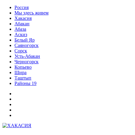
Перейти
Россия
к
Мы здесь живем
содержимому
Хакасия
Абакан
Абаза
Аскиз
Белый Яр
Саяногорск
Сорск
Усть-Абакан
Черногорск
Копьево
Шира
Таштып
Районы 19
Дзен
ВКонтакте
Телеграм
Одноклассники
Партнер