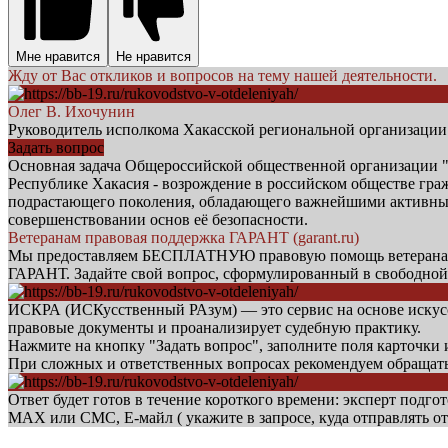
Мне нравится
Не нравится
Жду от Вас откликов и вопросов на тему нашей деятельности.
Олег В. Ихочунин
Руководитель исполкома Хакасской региональной организаци
Задать вопрос
Основная задача Общероссийской общественной орга
Республике Хакасия - возрождение в российском обществе гр
подрастающего поколения, обладающего важнейшими активными
совершенствовании основ её безопасности.
Ветеранам правовая поддержка ГАРАНТ (garant.ru)
Мы предоставляем БЕСПЛАТНУЮ правовую помощь ветеранам б
ГАРАНТ. Задайте свой вопрос, сформулированный в свободной
ИСКРА (ИСКусственный РАзум) — это сервис на основе искусст
правовые документы и проанализирует судебную практику.
Нажмите на кнопку "Задать вопрос", заполните поля карточки
При сложных и ответственных вопросах рекомендуем обращат
Ответ будет готов в течение короткого времени: эксперт подгот
МАХ или СМС, Е-майл ( укажите в запросе, куда отправлять от