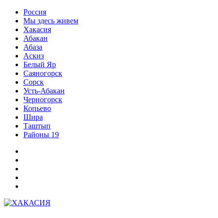
Перейти
Россия
к
Мы здесь живем
содержимому
Хакасия
Абакан
Абаза
Аскиз
Белый Яр
Саяногорск
Сорск
Усть-Абакан
Черногорск
Копьево
Шира
Таштып
Районы 19
Дзен
ВКонтакте
Телеграм
Одноклассники
Партнер