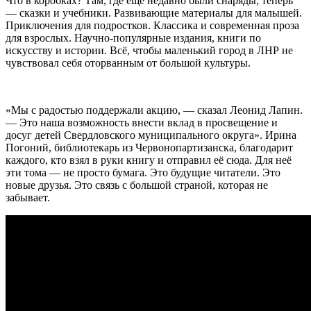
Что в коробках? Там, где ещё недавно были снаряды, теперь
— сказки и учебники. Развивающие материалы для малышей.
Приключения для подростков. Классика и современная проза
для взрослых. Научно-популярные издания, книги по
искусству и истории. Всё, чтобы маленький город в ЛНР не
чувствовал себя оторванным от большой культуры.
«Мы с радостью поддержали акцию, — сказал Леонид Лапин.
— Это наша возможность внести вклад в просвещение и
досуг детей Свердловского муниципального округа». Ирина
Погоний, библиотекарь из Червонопартизанска, благодарит
каждого, кто взял в руки книгу и отправил её сюда. Для неё
эти тома — не просто бумага. Это будущие читатели. Это
новые друзья. Это связь с большой страной, которая не
забывает.