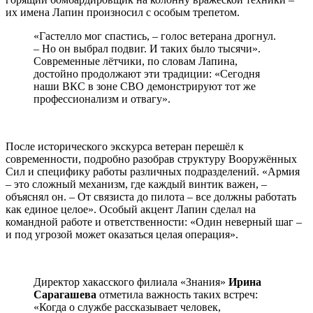
их имена Лапин произносил с особым трепетом.
«Гастелло мог спастись, – голос ветерана дрогнул.
– Но он выбрал подвиг. И таких было тысячи».
Современные лётчики, по словам Лапина,
достойно продолжают эти традиции: «Сегодня
наши ВКС в зоне СВО демонстрируют тот же
профессионализм и отвагу».
После исторического экскурса ветеран перешёл к
современности, подробно разобрав структуру Вооружённых
Сил и специфику работы различных подразделений. «Армия
– это сложный механизм, где каждый винтик важен, –
объяснял он. – От связиста до пилота – все должны работать
как единое целое». Особый акцент Лапин сделал на
командной работе и ответственности: «Один неверный шаг –
и под угрозой может оказаться целая операция».
Директор хакасского филиала «Знания»
Ирина
Сарагашева
отметила важность таких встреч:
«Когда о службе рассказывает человек,