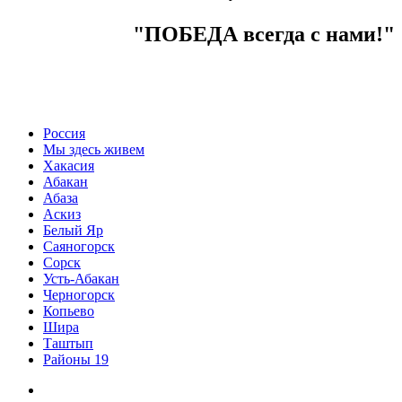
"ПОБЕДА всегда с нами!"
Россия
Мы здесь живем
Хакасия
Абакан
Абаза
Аскиз
Белый Яр
Саяногорск
Сорск
Усть-Абакан
Черногорск
Копьево
Шира
Таштып
Районы 19
Дзен