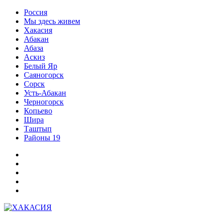
Перейти
Россия
к
Мы здесь живем
содержимому
Хакасия
Абакан
Абаза
Аскиз
Белый Яр
Саяногорск
Сорск
Усть-Абакан
Черногорск
Копьево
Шира
Таштып
Районы 19
Дзен
ВКонтакте
Телеграм
Одноклассники
Партнер