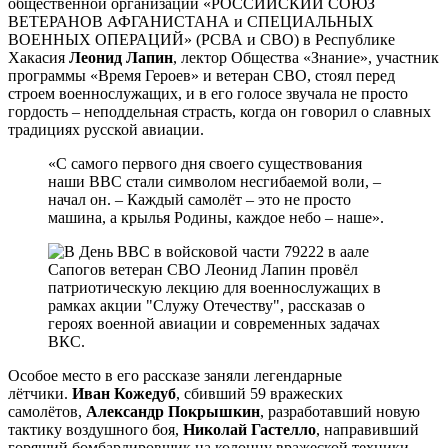
общественной организации «РОССИЙСКИЙ СОЮЗ
ВЕТЕРАНОВ АФГАНИСТАНА и СПЕЦИАЛЬНЫХ
ВОЕННЫХ ОПЕРАЦИЙ» (РСВА и СВО) в Республике
Хакасия
Леонид Лапин
, лектор Общества «Знание», участник
программы «Время Героев» и ветеран СВО, стоял перед
строем военнослужащих, и в его голосе звучала не просто
гордость – неподдельная страсть, когда он говорил о славных
традициях русской авиации.
«С самого первого дня своего существования
наши ВВС стали символом несгибаемой воли, –
начал он. – Каждый самолёт – это не просто
машина, а крылья Родины, каждое небо – наше».
Особое место в его рассказе заняли легендарные
лётчики.
Иван Кожедуб
, сбивший 59 вражеских
самолётов,
Александр Покрышкин
, разработавший новую
тактику воздушного боя,
Николай Гастелло
, направивший
горящий бомбардировщик на колонну вражеской техники –