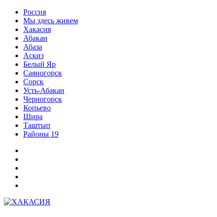
Перейти
Россия
к
Мы здесь живем
содержимому
Хакасия
Абакан
Абаза
Аскиз
Белый Яр
Саяногорск
Сорск
Усть-Абакан
Черногорск
Копьево
Шира
Таштып
Районы 19
Дзен
ВКонтакте
Телеграм
Одноклассники
Партнер