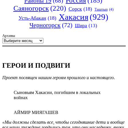
Россия
(185)
Районы 19
(68)
Саяногорск
(220)
Сорск
(18)
Таштып
(4)
Хакасия
(929)
Усть-Абакан
(18)
Черногорск
(72)
Шира
(13)
Архивы
ГЕРОИ И ПОДВИГИ
Проект посвящен нашим героям прошлого и настоящего
.
Сыновьям Хакасии, погибшим в локальных
войнах
АЙМИР МИЯГАШЕВ
«Мы должны сделать все, чтобы сегодняшние дети и вообще
все наши граждане гордились тем, что они наследники, внуки,