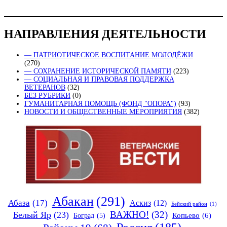
НАПРАВЛЕНИЯ ДЕЯТЕЛЬНОСТИ
— ПАТРИОТИЧЕСКОЕ ВОСПИТАНИЕ МОЛОДЁЖИ
(270)
— СОХРАНЕНИЕ ИСТОРИЧЕСКОЙ ПАМЯТИ
(223)
— СОЦИАЛЬНАЯ И ПРАВОВАЯ ПОДДЕРЖКА
ВЕТЕРАНОВ
(32)
БЕЗ РУБРИКИ
(0)
ГУМАНИТАРНАЯ ПОМОЩЬ (ФОНД "ОПОРА")
(93)
НОВОСТИ И ОБЩЕСТВЕННЫЕ МЕРОПРИЯТИЯ
(382)
Абакан
(291)
Абаза
(17)
Аскиз
(12)
Бейский район
(1)
ВАЖНО!
(32)
Белый Яр
(23)
Копьево
(6)
Боград
(5)