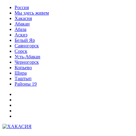
Перейти
Россия
к
Мы здесь живем
содержимому
Хакасия
Абакан
Абаза
Аскиз
Белый Яр
Саяногорск
Сорск
Усть-Абакан
Черногорск
Копьево
Шира
Таштып
Районы 19
Дзен
ВКонтакте
Телеграм
Одноклассники
Партнер