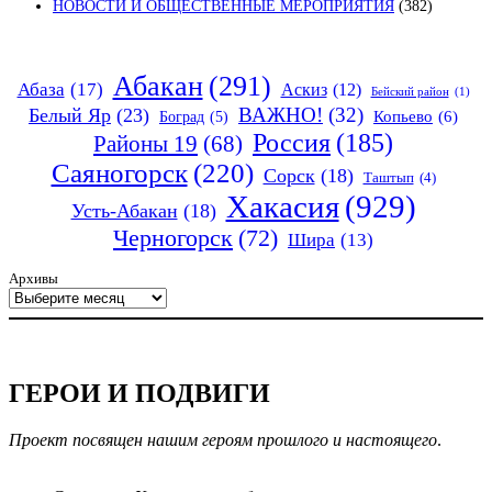
НОВОСТИ И ОБЩЕСТВЕННЫЕ МЕРОПРИЯТИЯ
(382)
Абакан
(291)
Абаза
(17)
Аскиз
(12)
Бейский район
(1)
ВАЖНО!
(32)
Белый Яр
(23)
Копьево
(6)
Боград
(5)
Россия
(185)
Районы 19
(68)
Саяногорск
(220)
Сорск
(18)
Таштып
(4)
Хакасия
(929)
Усть-Абакан
(18)
Черногорск
(72)
Шира
(13)
Архивы
ГЕРОИ И ПОДВИГИ
Проект посвящен нашим героям прошлого и настоящего
.