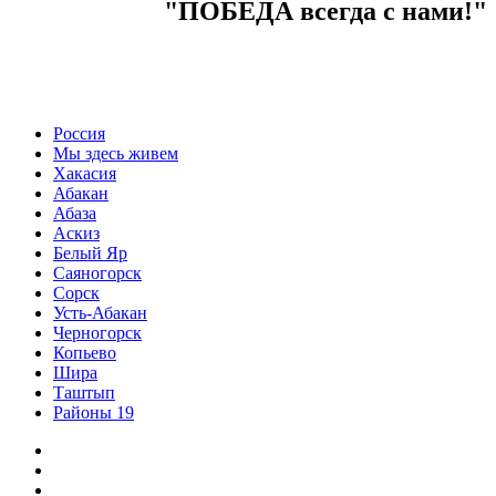
"ПОБЕДА всегда с нами!"
Россия
Мы здесь живем
Хакасия
Абакан
Абаза
Аскиз
Белый Яр
Саяногорск
Сорск
Усть-Абакан
Черногорск
Копьево
Шира
Таштып
Районы 19
Дзен
ВКонтакте
Телеграм