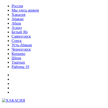
Перейти
Россия
к
Мы здесь живем
содержимому
Хакасия
Абакан
Абаза
Аскиз
Белый Яр
Саяногорск
Сорск
Усть-Абакан
Черногорск
Копьево
Шира
Таштып
Районы 19
Дзен
ВКонтакте
Телеграм
Одноклассники
Партнер