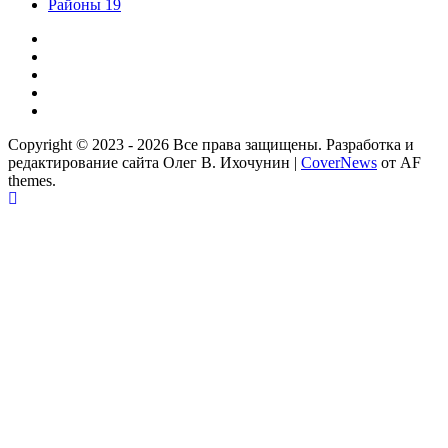
Районы 19
Дзен
ВКонтакте
Телеграм
Одноклассники
Партнер
Copyright © 2023 - 2026 Все права защищены. Разработка и
редактирование сайта Олег В. Ихочунин
|
CoverNews
от AF
themes.