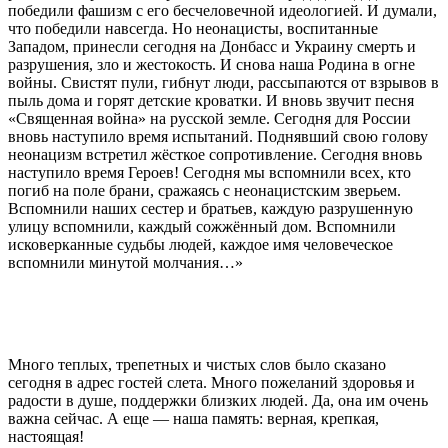
победили фашизм с его бесчеловечной идеологией. И думали,
что победили навсегда. Но неонацисты, воспитанные
Западом, принесли сегодня на Донбасс и Украину смерть и
разрушения, зло и жестокость. И снова наша Родина в огне
войны. Свистят пули, гибнут люди, рассыпаются от взрывов в
пыль дома и горят детские кроватки. И вновь звучит песня
«Священная война» на русской земле. Сегодня для России
вновь наступило время испытаний. Поднявший свою голову
неонацизм встретил жёсткое сопротивление. Сегодня вновь
наступило время Героев! Сегодня мы вспомнили всех, кто
погиб на поле брани, сражаясь с неонацистским зверьем.
Вспомнили наших сестер и братьев, каждую разрушенную
улицу вспомнили, каждый сожжённый дом. Вспомнили
исковерканные судьбы людей, каждое имя человеческое
вспомнили минутой молчания…»
Много теплых, трепетных и чистых слов было сказано
сегодня в адрес гостей слета. Много пожеланий здоровья и
радости в душе, поддержки близких людей. Да, она им очень
важна сейчас. А еще — наша память: верная, крепкая,
настоящая!