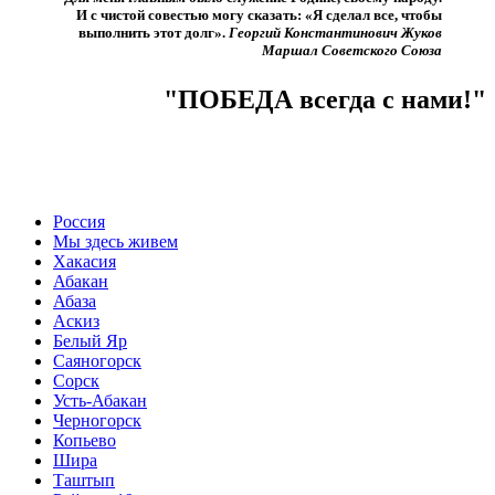
И с чистой совестью могу сказать: «Я сделал все, чтобы
выполнить этот долг».​
Георгий Константинович Жуков
Маршал Советского Союза
"ПОБЕДА всегда с нами!"
Россия
Мы здесь живем
Хакасия
Абакан
Абаза
Аскиз
Белый Яр
Саяногорск
Сорск
Усть-Абакан
Черногорск
Копьево
Шира
Таштып