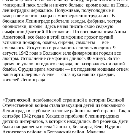
«мизерный паек хлеба и ничего больше, кроме воды из Невы,
ленинградцы держались. Полуживые, полуголодные и
замерзшие ленинградцы самоотверженно трудились. В
блокадном Ленинграде работали заводы, фабрики, театры
библиотеки, школы. Здесь начал писать свою седьмую
симфонию Дмитрий Шостакович. По воспоминаниям Анны
Ахматовой, все было в этой симфонии: грохот орудий,
вспышки пожаров, бомбы, сирены, самолеты — все
смешалось. Искусство и реальность слились воедино. 9
августа 1942 года в Большом зале филармонии горели все
люстры. Исполнение симфонии длилось 80 минут. За это
время не упало ни одного снаряда, не разорвалось ни одной
бомбы. Орудия врага молчали — их подавила мощным огнем
наша артиллерия.» А еще — сила духа наших граждан,
жителей Ленинграда.
«Трагической, незабываемой страницей в истории Великой
Отечественной войны стала эвакуация детей из блокадного
Ленинграда в глубокие тыловые районы нашей страны. Так, в
сентябре 1942 года в Хакасию прибыли 6 ленинградских
детских интернатов, в которых находились 394 ребёнка. Дети
были направлены в села Таштып, Бельтиры, Бею, Иудино
Аскизского района; в Боградский район. Малыши,