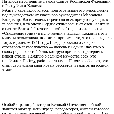
Началось мероприятие с вноса флагов Российской Федерации
и Республики Хакасия.
Ребята 8 кадетского класса, подготовившие это мероприятие
под руководством их классного руководителя Массанова
Владимира Васильевича, перенесли всех присутствующих в
те события, в ту эпоху. Сердце сжималось и от слов Левитана
о начале Великой Отечественной войты, и от слов песни
«Священная война» в исполнении учащихся. Каждый в эти
минуты осмысливал, постигал, принимал то, что происходило
тогда, в далеком 1941 году. В сердце каждого сегодня
отозвалось святое чувство — любовь к Родине: памятью о
своих родных, о той боли, которую пришлось претерпеть
нашей стране. Памятью о великом мужестве всех, кто
приближал Победу, работая в тылу. . . Памятью обо всех, кто
отдал свои жизни ради новых рассветов и закатов на родной
земле…
Особой страницей истории Великой Отечественной войны
является блокада Ленинграда, города-героя, жители которого
сразили фашистов верой в нашу победу, верой в жизнь. Имея