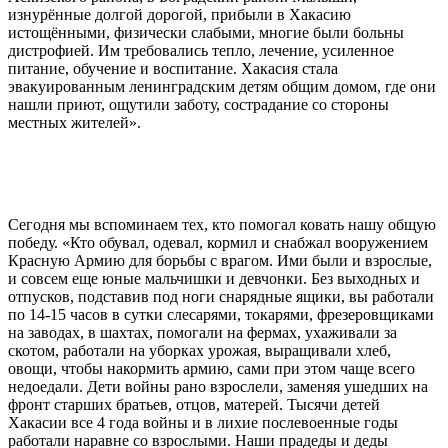
изнурённые долгой дорогой, прибыли в Хакасию
истощёнными, физически слабыми, многие были больны
дистрофией. Им требовались тепло, лечение, усиленное
питание, обучение и воспитание. Хакасия стала
эвакуированным ленинградским детям общим домом, где они
нашли приют, ощутили заботу, сострадание со стороны
местных жителей».
Сегодня мы вспоминаем тех, кто помогал ковать нашу общую
победу. «Кто обувал, одевал, кормил и снабжал вооружением
Красную Армию для борьбы с врагом. Ими были и взрослые,
и совсем еще юные мальчишки и девчонки. Без выходных и
отпусков, подставив под ноги снарядные ящики, вы работали
по 14-15 часов в сутки слесарями, токарями, фрезеровщиками
на заводах, в шахтах, помогали на фермах, ухаживали за
скотом, работали на уборках урожая, выращивали хлеб,
овощи, чтобы накормить армию, сами при этом чаще всего
недоедали. Дети войны рано взрослели, заменяя ушедших на
фронт старших братьев, отцов, матерей. Тысячи детей
Хакасии все 4 года войны и в лихие послевоенные годы
работали наравне со взрослыми. Наши прадеды и деды