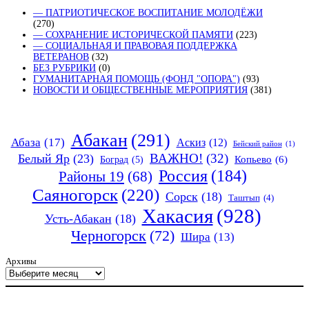
— ПАТРИОТИЧЕСКОЕ ВОСПИТАНИЕ МОЛОДЁЖИ
(270)
— СОХРАНЕНИЕ ИСТОРИЧЕСКОЙ ПАМЯТИ
(223)
— СОЦИАЛЬНАЯ И ПРАВОВАЯ ПОДДЕРЖКА
ВЕТЕРАНОВ
(32)
БЕЗ РУБРИКИ
(0)
ГУМАНИТАРНАЯ ПОМОЩЬ (ФОНД "ОПОРА")
(93)
НОВОСТИ И ОБЩЕСТВЕННЫЕ МЕРОПРИЯТИЯ
(381)
Абакан
(291)
Абаза
(17)
Аскиз
(12)
Бейский район
(1)
ВАЖНО!
(32)
Белый Яр
(23)
Копьево
(6)
Боград
(5)
Россия
(184)
Районы 19
(68)
Саяногорск
(220)
Сорск
(18)
Таштып
(4)
Хакасия
(928)
Усть-Абакан
(18)
Черногорск
(72)
Шира
(13)
Архивы