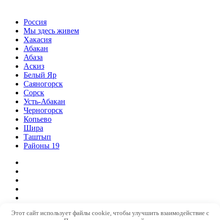
Россия
Мы здесь живем
Хакасия
Абакан
Абаза
Аскиз
Белый Яр
Саяногорск
Сорск
Усть-Абакан
Черногорск
Копьево
Шира
Таштып
Районы 19
Дзен
ВКонтакте
Телеграм
Одноклассники
Партнер
Этот сайт использует файлы cookie, чтобы улучшить взаимодействие с
Copyright © 2023 - 2026 Все права защищены. Разработка и