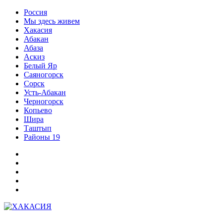
Перейти
Россия
к
Мы здесь живем
содержимому
Хакасия
Абакан
Абаза
Аскиз
Белый Яр
Саяногорск
Сорск
Усть-Абакан
Черногорск
Копьево
Шира
Таштып
Районы 19
Дзен
ВКонтакте
Телеграм
Одноклассники
Партнер