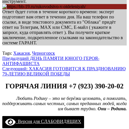
инструмент.
Ответ будет готов в течение короткого времени: эксперт
подготовит вам ответ в течении дня. На ваш телефон по
ссылке, в виде текстового документа из "Облака" придёт
ответ на Телеграм, МАХ или СМС, Е-майл ( укажите в
запросе, куда отправлять ответ ). Вы получите краткое
заключение, подкрепленное ссылками на законодательство в
системе ГАРАНТ.
Tags:
Хакасия
,
Черногорск
Навигация
Предыдущий
ДЕНЬ ПАМЯТИ ЮНОГО ГЕРОЯ-
АНТИФАШИСТА
записи
Следующий:
ХАКАСИЯ ГОТОВИТСЯ К ПРАЗДНОВАНИЮ
79-ЛЕТИЮ ВЕЛИКОЙ ПОБЕДЫ
ГОРЯЧАЯ ЛИНИЯ +7 (923) 390-20-02
Любить Родину – это не берёзки целовать, а помогать,
поддерживать самых честных, самых преданных людей, когда
им бывает трудно.
Они – Родина.
Версия для СЛАБОВИДЯЩИХ