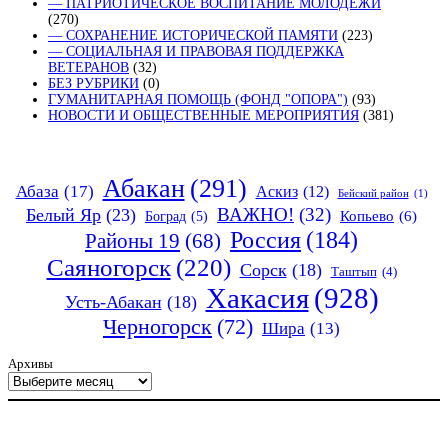
— ПАТРИОТИЧЕСКОЕ ВОСПИТАНИЕ МОЛОДЁЖИ
(270)
— СОХРАНЕНИЕ ИСТОРИЧЕСКОЙ ПАМЯТИ
(223)
— СОЦИАЛЬНАЯ И ПРАВОВАЯ ПОДДЕРЖКА
ВЕТЕРАНОВ
(32)
БЕЗ РУБРИКИ
(0)
ГУМАНИТАРНАЯ ПОМОЩЬ (ФОНД "ОПОРА")
(93)
НОВОСТИ И ОБЩЕСТВЕННЫЕ МЕРОПРИЯТИЯ
(381)
Абакан
(291)
Абаза
(17)
Аскиз
(12)
Бейский район
(1)
ВАЖНО!
(32)
Белый Яр
(23)
Копьево
(6)
Боград
(5)
Россия
(184)
Районы 19
(68)
Саяногорск
(220)
Сорск
(18)
Таштып
(4)
Хакасия
(928)
Усть-Абакан
(18)
Черногорск
(72)
Шира
(13)
Архивы