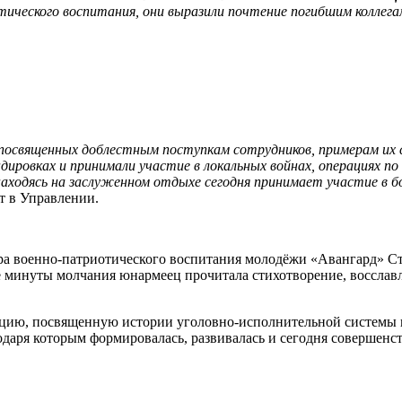
тического воспитания, они выразили почтение погибшим коллегам
, посвященных доблестным поступкам сотрудников, примерам и
ндировках и принимали участие в локальных войнах, операциях 
находясь на заслуженном отдыхе сегодня принимает участие в б
 в Управлении.
тра военно-патриотического воспитания молодёжи «Авангард» С
 минуты молчания юнармеец прочитала стихотворение, восславл
цию, посвященную истории уголовно-исполнительной системы в 
годаря которым формировалась, развивалась и сегодня совершенс