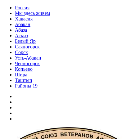
Перейти
Россия
к
Мы здесь живем
содержимому
Хакасия
Абакан
Абаза
Аскиз
Белый Яр
Саяногорск
Сорск
Усть-Абакан
Черногорск
Копьево
Шира
Таштып
Районы 19
Дзен
ВКонтакте
Телеграм
Одноклассники
Партнер