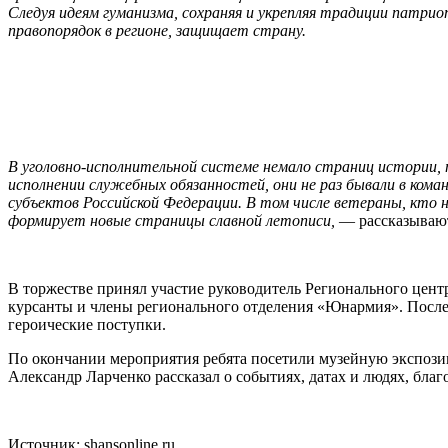
Следуя идеям гуманизма, сохраняя и укрепляя традиции патрио
правопорядок в регионе, защищает страну.
В уголовно-исполнительной системе немало страниц истории
исполнении служебных обязанностей, они не раз бывали в кома
субъектов Российской Федерации. В том числе ветераны, кто 
формирует новые страницы славной летописи,
— рассказывают
В торжестве принял участие руководитель Регионального цен
курсанты и члены регионального отделения «Юнармия». После
героические поступки.
По окончании мероприятия ребята посетили музейную экспози
Александр Ларченко рассказал о событиях, датах и людях, бла
Источник: shansonline.ru