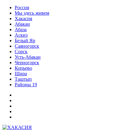
Перейти
Россия
к
Мы здесь живем
содержимому
Хакасия
Абакан
Абаза
Аскиз
Белый Яр
Саяногорск
Сорск
Усть-Абакан
Черногорск
Копьево
Шира
Таштып
Районы 19
Дзен
ВКонтакте
Телеграм
Одноклассники
Партнер