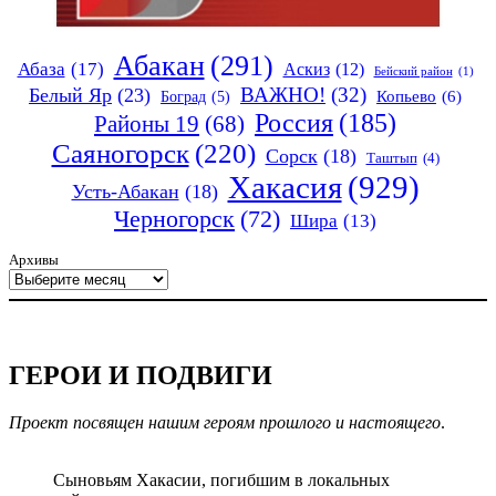
Абакан
(291)
Абаза
(17)
Аскиз
(12)
Бейский район
(1)
ВАЖНО!
(32)
Белый Яр
(23)
Копьево
(6)
Боград
(5)
Россия
(185)
Районы 19
(68)
Саяногорск
(220)
Сорск
(18)
Таштып
(4)
Хакасия
(929)
Усть-Абакан
(18)
Черногорск
(72)
Шира
(13)
Архивы
ГЕРОИ И ПОДВИГИ
Проект посвящен нашим героям прошлого и настоящего
.
Сыновьям Хакасии, погибшим в локальных