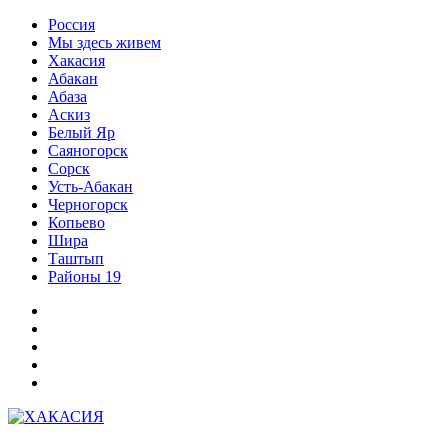
Перейти
Россия
к
Мы здесь живем
содержимому
Хакасия
Абакан
Абаза
Аскиз
Белый Яр
Саяногорск
Сорск
Усть-Абакан
Черногорск
Копьево
Шира
Таштып
Районы 19
Дзен
ВКонтакте
Телеграм
Одноклассники
Партнер