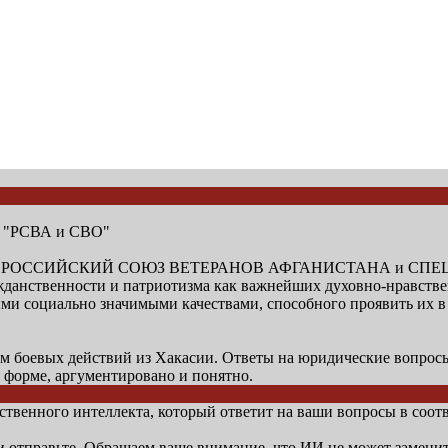
и "РСВА и СВО"
низации "РОССИЙСКИЙ СОЮЗ ВЕТЕРАНОВ АФГАНИСТАНА и 
ажданственности и патриотизма как важнейших духовно-нравств
 социально значимыми качествами, способного проявить их в с
оевых действий из Хакасии. Ответы на юридические вопросы 
 форме, аргументировано и понятно.
венного интеллекта, который ответит на ваши вопросы в соотв
 и отправьте. Обращаем ваше внимание, что ИИ не может замени