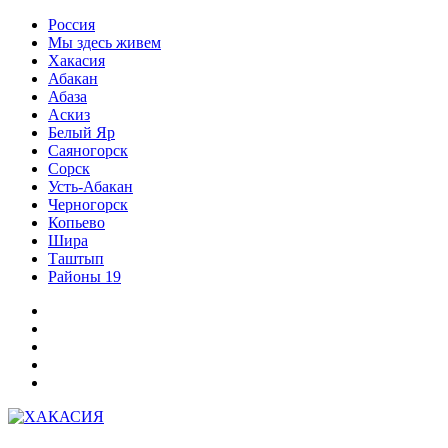
Перейти
Россия
к
Мы здесь живем
содержимому
Хакасия
Абакан
Абаза
Аскиз
Белый Яр
Саяногорск
Сорск
Усть-Абакан
Черногорск
Копьево
Шира
Таштып
Районы 19
Дзен
ВКонтакте
Телеграм
Одноклассники
Партнер