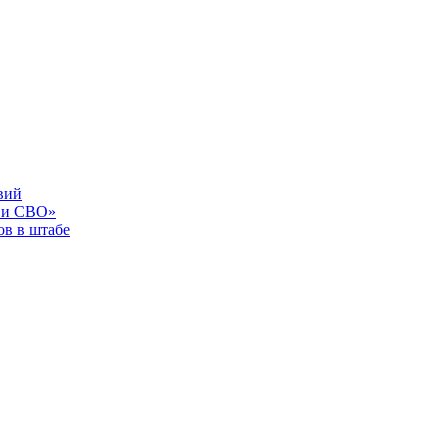
вий
 и СВО»
в в штабе