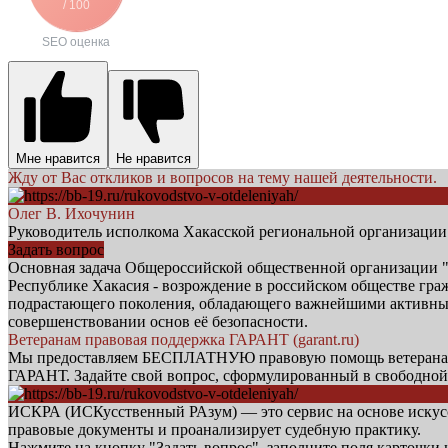
/ 100
SEO оценка
Мне нравится
Не нравится
Жду от Вас откликов и вопросов на тему нашей деятельности.
Олег В. Ихочунин
Руководитель исполкома Хакасской региональной организаци
Задать вопрос
Основная задача Общероссийской общественной орга
Республике Хакасия - возрождение в российском обществе гр
подрастающего поколения, обладающего важнейшими активными
совершенствовании основ её безопасности.
Ветеранам правовая поддержка ГАРАНТ (garant.ru)
Мы предоставляем БЕСПЛАТНУЮ правовую помощь ветеранам б
ГАРАНТ. Задайте свой вопрос, сформулированный в свободной
ИСКРА (ИСКусственный РАзум) — это сервис на основе искусст
правовые документы и проанализирует судебную практику.
Нажмите на кнопку "Задать вопрос", заполните поля карточки