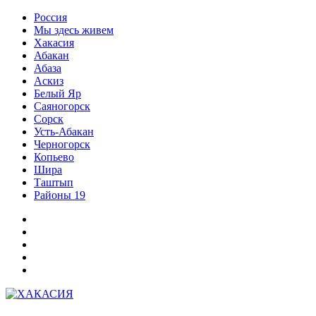
Перейти
Россия
к
Мы здесь живем
содержимому
Хакасия
Абакан
Абаза
Аскиз
Белый Яр
Саяногорск
Сорск
Усть-Абакан
Черногорск
Копьево
Шира
Таштып
Районы 19
Дзен
ВКонтакте
Телеграм
Одноклассники
Партнер