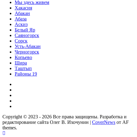
Мы здесь живем
Хакасия
Абакан
Абаза
Аскиз
Белый Яр
Саяногорск
Сорск
Усть-Абакан
Черногорск
Копьево
Шира
Таштып
Районы 19
Дзен
ВКонтакте
Телеграм
Одноклассники
Партнер
Copyright © 2023 - 2026 Все права защищены. Разработка и
редактирование сайта Олег В. Ихочунин
|
CoverNews
от AF
themes.