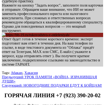
судебную практику.
Нажмите на кнопку "Задать вопрос", заполните поля карточки
и отправьте. Обращаем ваше внимание, что ИИ не может
заменить профессионального юриста или налогового
консультанта. При сложных и ответственных вопросах
рекомендуем обращаться к квалифицированному специалисту.
Однако для повседневных вопросов — это мощный
инструмент.
Ответ будет готов в течение короткого времени: эксперт
подготовит вам ответ в течении дня. На ваш телефон по
ссылке, в виде текстового документа из "Облака" придёт
ответ на Телеграм, МАХ или СМС, Е-майл ( укажите в
запросе, куда отправлять ответ ). Вы получите краткое
заключение, подкрепленное ссылками на законодательство в
системе ГАРАНТ.
Tags:
Абакан
,
Хакасия
Навигация
Предыдущий
УРОК ПАМЯТИ «ВОЙНА, ИЗРАНИВШАЯ
ДУШИ»
записи
Следующий:
НОВОГОДНИЕ ПОДАРКИ ЕДУТ К БОЙЦАМ!
ГОРЯЧАЯ ЛИНИЯ +7 (923) 390-20-02