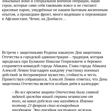
локальных войн и специальной военной операции, наши
герои, которые сами себя таковыми вовсе и не считают:
красивые парни, умудрённые не нашим бытовым жизненным
опытом, а прошедшие фронт, много видевшие и пережившие
в Афганистане, Чечне, на Донбассе…
Встречи с защитниками Родины накануне Дня защитника
Отечества в городской администрации – традиция, которая
зародилась при Булакине Николае Генриховиче и бережно
сохраняется командой города Абакана. Глава города Абакана
Алексей Лемин благодарен каждому участнику военных
действий за беспримерное мужество, стойкость и честь.
Приветствуя собравшихся, Алексей Лемин отметил, что День
защитника Отечества является особым днём в календаре:
– Во все времена защита Отечества была главной
задачей граждан нашей страны независимо от
того, на каких рубежах они находятся. Именно
поэтому 23 февраля стал всенародным
праздником. Это праздник настоящих мужчин,