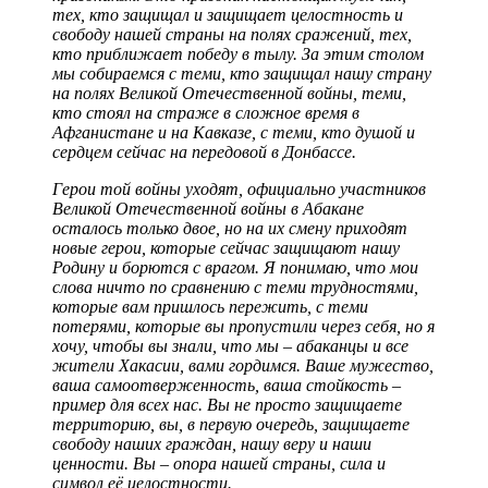
тех, кто защищал и защищает целостность и
свободу нашей страны на полях сражений, тех,
кто приближает победу в тылу. За этим столом
мы собираемся с теми, кто защищал нашу страну
на полях Великой Отечественной войны, теми,
кто стоял на страже в сложное время в
Афганистане и на Кавказе, с теми, кто душой и
сердцем сейчас на передовой в Донбассе.
Герои той войны уходят, официально участников
Великой Отечественной войны в Абакане
осталось только двое, но на их смену приходят
новые герои, которые сейчас защищают нашу
Родину и борются с врагом. Я понимаю, что мои
слова ничто по сравнению с теми трудностями,
которые вам пришлось пережить, с теми
потерями, которые вы пропустили через себя, но я
хочу, чтобы вы знали, что мы – абаканцы и все
жители Хакасии, вами гордимся. Ваше мужество,
ваша самоотверженность, ваша стойкость –
пример для всех нас. Вы не просто защищаете
территорию, вы, в первую очередь, защищаете
свободу наших граждан, нашу веру и наши
ценности. Вы – опора нашей страны, сила и
символ её целостности.