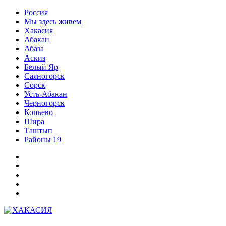
Перейти
Россия
к
Мы здесь живем
содержимому
Хакасия
Абакан
Абаза
Аскиз
Белый Яр
Саяногорск
Сорск
Усть-Абакан
Черногорск
Копьево
Шира
Таштып
Районы 19
Дзен
ВКонтакте
Телеграм
Одноклассники
Партнер