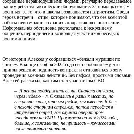
собранные неравнодушными людьми, регулярно передаваемое
нашим ребятам тактические оборудование. За помощь семьям
военных, за то, что в школы возвращается патриотизм. Среди
героев встречи – отцы, которые понимают, что без всей этой
работы невозможно сохранить подрастающее поколение.
Неформальная обстановка располагала к искреннему
общению, периодически возвращая участников беседы к
воспоминаниям.
От истории Алексея у собравшихся «бежали мурашки по
спине». В конце октября 2022 года сын сообщил ему, что
принял решение подписать контракт и отправиться в зону
проведения военных действий. Без пафоса, простыми словами
Алексей рассказал, как сам стал участником СВО:
– Я решил поддержать сына. Сначала он уехал,
через неделю – я. Оказались в разных местах, но
всё равно знали, что мы рядом, мы вместе. Я был
в пехоте старшим стрелком, потом перевёлся в
штурмовой отряд, где служил оператором-
наводчиком на БМП. Прослужил до мая 2024 года,
больше, к сожалению, не пришлось – комиссовали
после тяжёлого ранения.