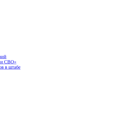
вий
 и СВО»
в в штабе