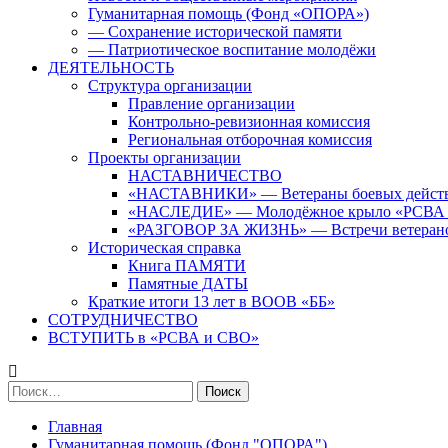
Гуманитарная помощь (Фонд «ОПОРА»)
— Сохранение исторической памяти
— Патриотическое воспитание молодёжи
ДЕЯТЕЛЬНОСТЬ
Структура организации
Правление организации
Контрольно-ревизионная комиссия
Региональная отборочная комиссия
Проекты организации
НАСТАВНИЧЕСТВО
«НАСТАВНИКИ» — Ветераны боевых дейст
«НАСЛЕДИЕ» — Молодёжное крыло «РСВА
«РАЗГОВОР ЗА ЖИЗНЬ» — Встречи ветерано
Историческая справка
Книга ПАМЯТИ
Памятные ДАТЫ
Краткие итоги 13 лет в ВООВ «ББ»
СОТРУДНИЧЕСТВО
ВСТУПИТЬ в «РСВА и СВО»
Найти:
Главная
Гуманитарная помощь (Фонд "ОПОРА")