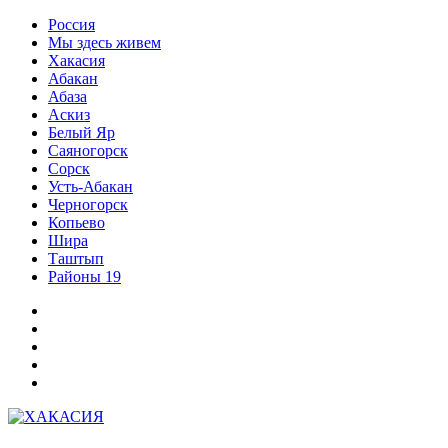
Перейти
Россия
к
Мы здесь живем
содержимому
Хакасия
Абакан
Абаза
Аскиз
Белый Яр
Саяногорск
Сорск
Усть-Абакан
Черногорск
Копьево
Шира
Таштып
Районы 19
Дзен
ВКонтакте
Телеграм
Одноклассники
Партнер