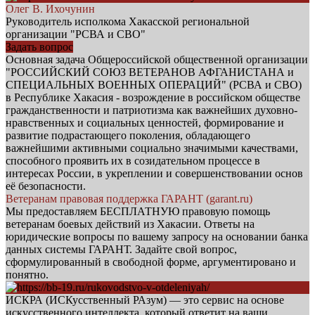
Олег В. Ихочунин
Руководитель исполкома Хакасской региональной
организации "РСВА и СВО"
Задать вопрос
Основная задача Общероссийской общественной организации
"РОССИЙСКИЙ СОЮЗ ВЕТЕРАНОВ АФГАНИСТАНА и
СПЕЦИАЛЬНЫХ ВОЕННЫХ ОПЕРАЦИЙ" (РСВА и СВО)
в Республике Хакасия - возрождение в российском обществе
гражданственности и патриотизма как важнейших духовно-
нравственных и социальных ценностей, формирование и
развитие подрастающего поколения, обладающего
важнейшими активными социально значимыми качествами,
способного проявить их в созидательном процессе в
интересах России, в укреплении и совершенствовании основ
её безопасности.
Ветеранам правовая поддержка ГАРАНТ (garant.ru)
Мы предоставляем БЕСПЛАТНУЮ правовую помощь
ветеранам боевых действий из Хакасии. Ответы на
юридические вопросы по вашему запросу на основании банка
данных системы ГАРАНТ. Задайте свой вопрос,
сформулированный в свободной форме, аргументировано и
понятно.
ИСКРА (ИСКусственный РАзум) — это сервис на основе
искусственного интеллекта, который ответит на ваши