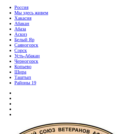
Перейти
Россия
к
Мы здесь живем
содержимому
Хакасия
Абакан
Абаза
Аскиз
Белый Яр
Саяногорск
Сорск
Усть-Абакан
Черногорск
Копьево
Шира
Таштып
Районы 19
Дзен
ВКонтакте
Телеграм
Одноклассники
Партнер