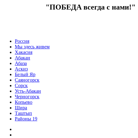
"ПОБЕДА всегда с нами!"
Россия
Мы здесь живем
Хакасия
Абакан
Абаза
Аскиз
Белый Яр
Саяногорск
Сорск
Усть-Абакан
Черногорск
Копьево
Шира
Таштып
Районы 19
Дзен
ВКонтакте