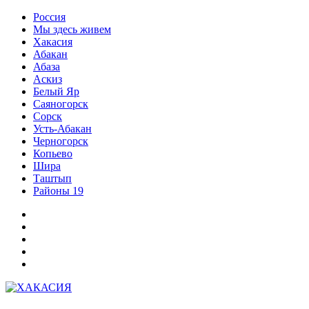
Перейти
Россия
к
Мы здесь живем
содержимому
Хакасия
Абакан
Абаза
Аскиз
Белый Яр
Саяногорск
Сорск
Усть-Абакан
Черногорск
Копьево
Шира
Таштып
Районы 19
Дзен
ВКонтакте
Телеграм
Одноклассники
Партнер