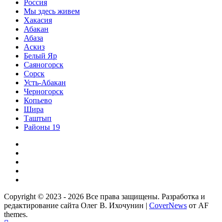
Россия
Мы здесь живем
Хакасия
Абакан
Абаза
Аскиз
Белый Яр
Саяногорск
Сорск
Усть-Абакан
Черногорск
Копьево
Шира
Таштып
Районы 19
Дзен
ВКонтакте
Телеграм
Одноклассники
Партнер
Copyright © 2023 - 2026 Все права защищены. Разработка и
редактирование сайта Олег В. Ихочунин
|
CoverNews
от AF
themes.