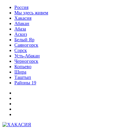
Перейти
Россия
к
Мы здесь живем
содержимому
Хакасия
Абакан
Абаза
Аскиз
Белый Яр
Саяногорск
Сорск
Усть-Абакан
Черногорск
Копьево
Шира
Таштып
Районы 19
Дзен
ВКонтакте
Телеграм
Одноклассники
Партнер