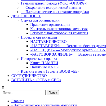
Гуманитарная помощь (Фонд «ОПОРА»)
— Сохранение исторической памяти
— Патриотическое воспитание молодёжи
ДЕЯТЕЛЬНОСТЬ
Структура организации
Правление организации
Контрольно-ревизионная комиссия
Региональная отборочная комиссия
Проекты организации
НАСТАВНИЧЕСТВО
«НАСТАВНИКИ» — Ветераны боевых дейст
«НАСЛЕДИЕ» — Молодёжное крыло «РСВА
«РАЗГОВОР ЗА ЖИЗНЬ» — Встречи ветерано
Историческая справка
Книга ПАМЯТИ
Памятные ДАТЫ
Краткие итоги 13 лет в ВООВ «ББ»
СОТРУДНИЧЕСТВО
ВСТУПИТЬ в «РСВА и СВО»
Найти:
Главная
- Патриотическое воспитание молодёжи