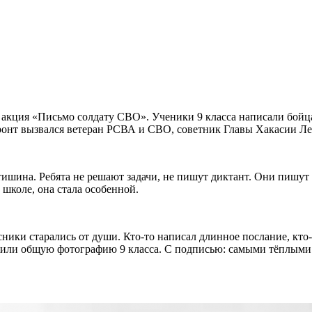
я акция «Письмо солдату СВО». Ученики 9 класса написали бой
ронт вызвался ветеран РСВА и СВО, советник Главы Хакасии Л
ишина. Ребята не решают задачи, не пишут диктант. Они пишут п
 школе, она стала особенной.
ики старались от души. Кто-то написал длинное послание, кто-т
ложили общую фотографию 9 класса. С подписью: самыми тёплыми