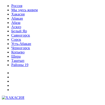
Перейти
Россия
к
Мы здесь живем
содержимому
Хакасия
Абакан
Абаза
Аскиз
Белый Яр
Саяногорск
Сорск
Усть-Абакан
Черногорск
Копьево
Шира
Таштып
Районы 19
Дзен
ВКонтакте
Телеграм
Одноклассники
Партнер