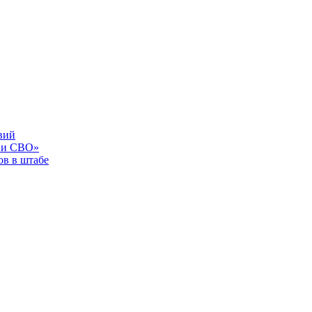
вий
 и СВО»
в в штабе