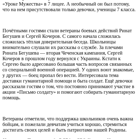
«Уроке Мужества» в 7 лицее. А необычный он был потому,
что на нем присутствовали только девочки, ученицы 7 класса.
Почётными гостями стали ветераны боевых действий Ринат
Бегушев и Сергей Кочеров. С самого начала сложилась
сложилась тёплая доверительная беседа. Школьницы
внимательно слушали их рассказы о службе. За плечами
Рината Бегушева — вторая Чеченская кампания, Сергей
Кочеров в прошлом году вернулся с Украины. Кстати к
Сергею было адресовано большая часть вопросов связанных
со специальной военной операцией. У одних воют знакомые,
у других — боец пропал без вести. Интересовала тема
доставки гуманитарной помощи и быта солдат. Ещё девочки
рассказали гостям о том, что постоянно принимают участие в
акции «Письмо солдату» и помогают собирать гуманитарную
помощь.
Ветераны отметили, что поддержка школьников очень важна
бойцам, и пожелали девчатам учиться хорошо, стремиться
достигать своих целей и быть патриотами нашей Родины.