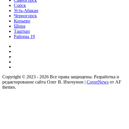
Саяногорск
Сорск
Усть-Абакан
Черногорск
Копьево
Шира
Таштып
Районы 19
Дзен
ВКонтакте
Телеграм
Одноклассники
Партнер
Copyright © 2023 - 2026 Все права защищены. Разработка и
редактирование сайта Олег В. Ихочунин
|
CoverNews
от AF
themes.