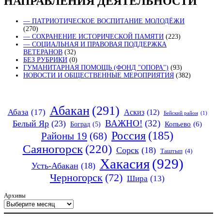
НАПРАВЛЕНИЯ ДЕЯТЕЛЬНОСТИ
— ПАТРИОТИЧЕСКОЕ ВОСПИТАНИЕ МОЛОДЁЖИ
(270)
— СОХРАНЕНИЕ ИСТОРИЧЕСКОЙ ПАМЯТИ
(223)
— СОЦИАЛЬНАЯ И ПРАВОВАЯ ПОДДЕРЖКА
ВЕТЕРАНОВ
(32)
БЕЗ РУБРИКИ
(0)
ГУМАНИТАРНАЯ ПОМОЩЬ (ФОНД "ОПОРА")
(93)
НОВОСТИ И ОБЩЕСТВЕННЫЕ МЕРОПРИЯТИЯ
(382)
Абакан
(291)
Абаза
(17)
Аскиз
(12)
Бейский район
(1)
ВАЖНО!
(32)
Белый Яр
(23)
Копьево
(6)
Боград
(5)
Россия
(185)
Районы 19
(68)
Саяногорск
(220)
Сорск
(18)
Таштып
(4)
Хакасия
(929)
Усть-Абакан
(18)
Черногорск
(72)
Шира
(13)
Архивы