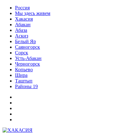
Перейти
Россия
к
Мы здесь живем
содержимому
Хакасия
Абакан
Абаза
Аскиз
Белый Яр
Саяногорск
Сорск
Усть-Абакан
Черногорск
Копьево
Шира
Таштып
Районы 19
Дзен
ВКонтакте
Телеграм
Одноклассники
Партнер