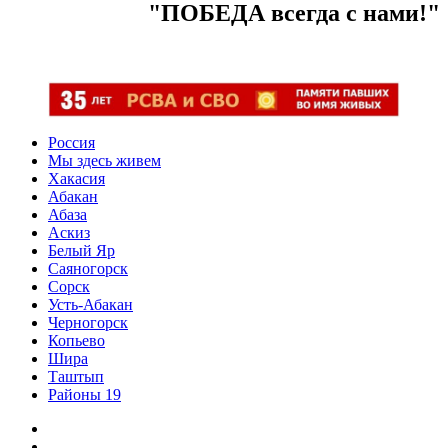
"ПОБЕДА всегда с нами!"
Россия
Мы здесь живем
Хакасия
Абакан
Абаза
Аскиз
Белый Яр
Саяногорск
Сорск
Усть-Абакан
Черногорск
Копьево
Шира
Таштып
Районы 19
Дзен
ВКонтакте