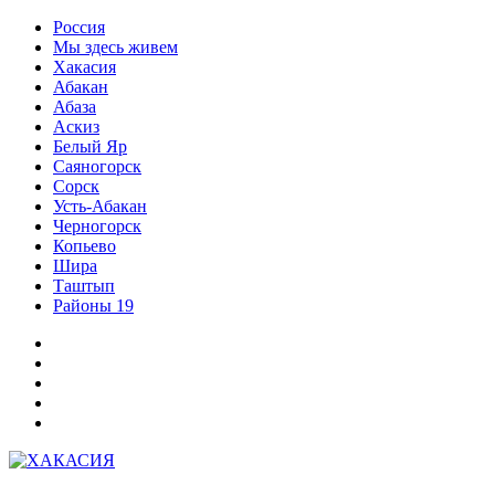
Перейти
Россия
к
Мы здесь живем
содержимому
Хакасия
Абакан
Абаза
Аскиз
Белый Яр
Саяногорск
Сорск
Усть-Абакан
Черногорск
Копьево
Шира
Таштып
Районы 19
Дзен
ВКонтакте
Телеграм
Одноклассники
Партнер