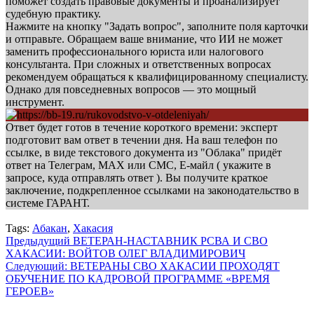
поможет создать правовые документы и проанализирует
судебную практику.
Нажмите на кнопку "Задать вопрос", заполните поля карточки
и отправьте. Обращаем ваше внимание, что ИИ не может
заменить профессионального юриста или налогового
консультанта. При сложных и ответственных вопросах
рекомендуем обращаться к квалифицированному специалисту.
Однако для повседневных вопросов — это мощный
инструмент.
Ответ будет готов в течение короткого времени: эксперт
подготовит вам ответ в течении дня. На ваш телефон по
ссылке, в виде текстового документа из "Облака" придёт
ответ на Телеграм, МАХ или СМС, Е-майл ( укажите в
запросе, куда отправлять ответ ). Вы получите краткое
заключение, подкрепленное ссылками на законодательство в
системе ГАРАНТ.
Tags:
Абакан
,
Хакасия
Навигация
Предыдущий
ВЕТЕРАН-НАСТАВНИК РСВА И СВО
ХАКАСИИ: ВОЙТОВ ОЛЕГ ВЛАДИМИРОВИЧ
записи
Следующий:
ВЕТЕРАНЫ СВО ХАКАСИИ ПРОХОДЯТ
ОБУЧЕНИЕ ПО КАДРОВОЙ ПРОГРАММЕ «ВРЕМЯ
ГЕРОЕВ»