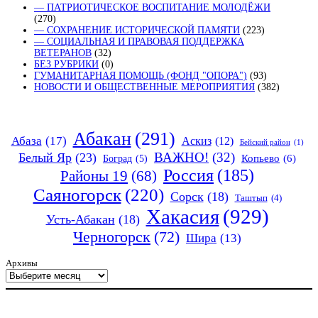
— ПАТРИОТИЧЕСКОЕ ВОСПИТАНИЕ МОЛОДЁЖИ
(270)
— СОХРАНЕНИЕ ИСТОРИЧЕСКОЙ ПАМЯТИ
(223)
— СОЦИАЛЬНАЯ И ПРАВОВАЯ ПОДДЕРЖКА
ВЕТЕРАНОВ
(32)
БЕЗ РУБРИКИ
(0)
ГУМАНИТАРНАЯ ПОМОЩЬ (ФОНД "ОПОРА")
(93)
НОВОСТИ И ОБЩЕСТВЕННЫЕ МЕРОПРИЯТИЯ
(382)
Абакан
(291)
Абаза
(17)
Аскиз
(12)
Бейский район
(1)
ВАЖНО!
(32)
Белый Яр
(23)
Копьево
(6)
Боград
(5)
Россия
(185)
Районы 19
(68)
Саяногорск
(220)
Сорск
(18)
Таштып
(4)
Хакасия
(929)
Усть-Абакан
(18)
Черногорск
(72)
Шира
(13)
Архивы