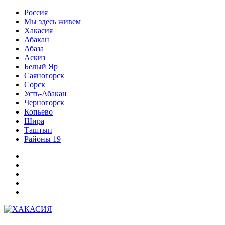
Перейти
Россия
к
Мы здесь живем
содержимому
Хакасия
Абакан
Абаза
Аскиз
Белый Яр
Саяногорск
Сорск
Усть-Абакан
Черногорск
Копьево
Шира
Таштып
Районы 19
Дзен
ВКонтакте
Телеграм
Одноклассники
Партнер