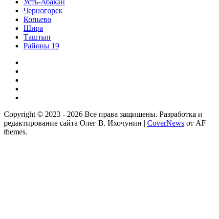
Усть-Абакан
Черногорск
Копьево
Шира
Таштып
Районы 19
Дзен
ВКонтакте
Телеграм
Одноклассники
Партнер
Copyright © 2023 - 2026 Все права защищены. Разработка и
редактирование сайта Олег В. Ихочунин
|
CoverNews
от AF
themes.