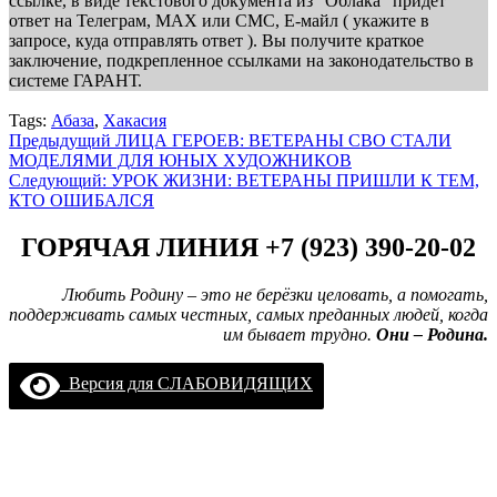
ссылке, в виде текстового документа из "Облака" придёт
ответ на Телеграм, МАХ или СМС, Е-майл ( укажите в
запросе, куда отправлять ответ ). Вы получите краткое
заключение, подкрепленное ссылками на законодательство в
системе ГАРАНТ.
Tags:
Абаза
,
Хакасия
Навигация
Предыдущий
ЛИЦА ГЕРОЕВ: ВЕТЕРАНЫ СВО СТАЛИ
МОДЕЛЯМИ ДЛЯ ЮНЫХ ХУДОЖНИКОВ
записи
Следующий:
УРОК ЖИЗНИ: ВЕТЕРАНЫ ПРИШЛИ К ТЕМ,
КТО ОШИБАЛСЯ
ГОРЯЧАЯ ЛИНИЯ +7 (923) 390-20-02
Любить Родину – это не берёзки целовать, а помогать,
поддерживать самых честных, самых преданных людей, когда
им бывает трудно.
Они – Родина.
Версия для СЛАБОВИДЯЩИХ