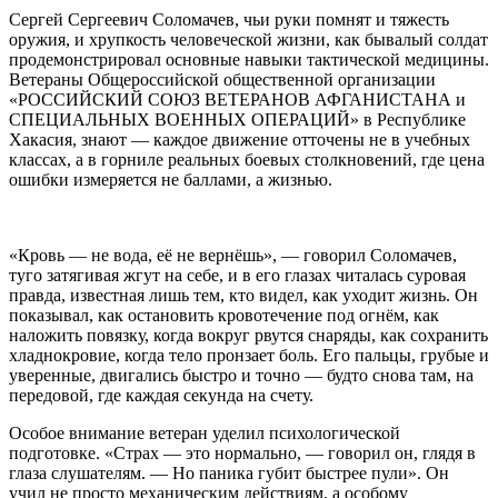
Сергей Сергеевич Соломачев, чьи руки помнят и тяжесть
оружия, и хрупкость человеческой жизни, как бывалый солдат
продемонстрировал основные навыки тактической медицины.
Ветераны Общероссийской общественной организации
«РОССИЙСКИЙ СОЮЗ ВЕТЕРАНОВ АФГАНИСТАНА и
СПЕЦИАЛЬНЫХ ВОЕННЫХ ОПЕРАЦИЙ» в Республике
Хакасия, знают — каждое движение отточены не в учебных
классах, а в горниле реальных боевых столкновений, где цена
ошибки измеряется не баллами, а жизнью.
«Кровь — не вода, её не вернёшь», — говорил Соломачев,
туго затягивая жгут на себе, и в его глазах читалась суровая
правда, известная лишь тем, кто видел, как уходит жизнь. Он
показывал, как остановить кровотечение под огнём, как
наложить повязку, когда вокруг рвутся снаряды, как сохранить
хладнокровие, когда тело пронзает боль. Его пальцы, грубые и
уверенные, двигались быстро и точно — будто снова там, на
передовой, где каждая секунда на счету.
Особое внимание ветеран уделил психологической
подготовке. «Страх — это нормально, — говорил он, глядя в
глаза слушателям. — Но паника губит быстрее пули». Он
учил не просто механическим действиям, а особому