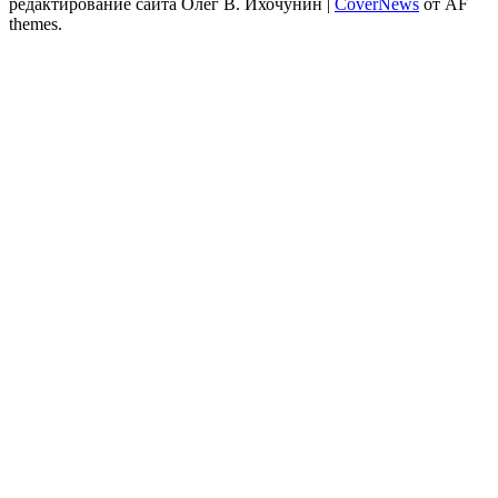
редактирование сайта Олег В. Ихочунин
|
CoverNews
от AF
themes.