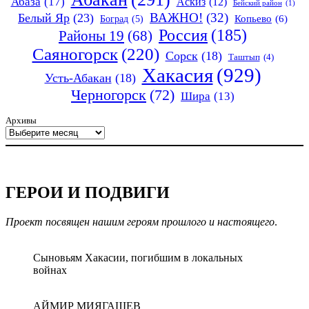
Абаза
(17)
Аскиз
(12)
Бейский район
(1)
ВАЖНО!
(32)
Белый Яр
(23)
Копьево
(6)
Боград
(5)
Россия
(185)
Районы 19
(68)
Саяногорск
(220)
Сорск
(18)
Таштып
(4)
Хакасия
(929)
Усть-Абакан
(18)
Черногорск
(72)
Шира
(13)
Архивы
ГЕРОИ И ПОДВИГИ
Проект посвящен нашим героям прошлого и настоящего
.
Сыновьям Хакасии, погибшим в локальных
войнах
АЙМИР МИЯГАШЕВ