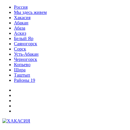
Перейти
Россия
к
Мы здесь живем
содержимому
Хакасия
Абакан
Абаза
Аскиз
Белый Яр
Саяногорск
Сорск
Усть-Абакан
Черногорск
Копьево
Шира
Таштып
Районы 19
Дзен
ВКонтакте
Телеграм
Одноклассники
Партнер