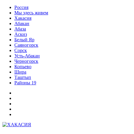
Перейти
Россия
к
Мы здесь живем
содержимому
Хакасия
Абакан
Абаза
Аскиз
Белый Яр
Саяногорск
Сорск
Усть-Абакан
Черногорск
Копьево
Шира
Таштып
Районы 19
Дзен
ВКонтакте
Телеграм
Одноклассники
Партнер