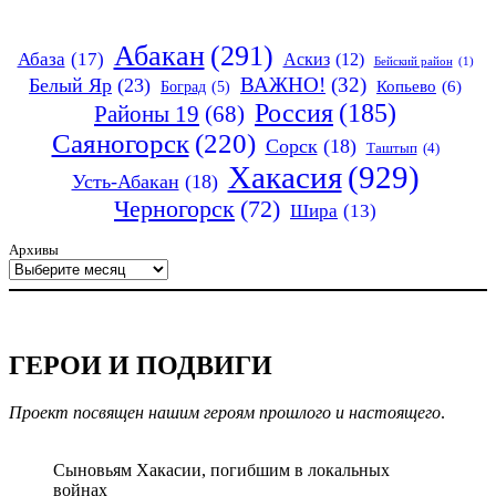
Абакан
(291)
Абаза
(17)
Аскиз
(12)
Бейский район
(1)
ВАЖНО!
(32)
Белый Яр
(23)
Копьево
(6)
Боград
(5)
Россия
(185)
Районы 19
(68)
Саяногорск
(220)
Сорск
(18)
Таштып
(4)
Хакасия
(929)
Усть-Абакан
(18)
Черногорск
(72)
Шира
(13)
Архивы
ГЕРОИ И ПОДВИГИ
Проект посвящен нашим героям прошлого и настоящего
.
Сыновьям Хакасии, погибшим в локальных
войнах