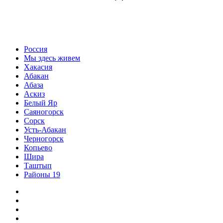
Россия
Мы здесь живем
Хакасия
Абакан
Абаза
Аскиз
Белый Яр
Саяногорск
Сорск
Усть-Абакан
Черногорск
Копьево
Шира
Таштып
Районы 19
Дзен
ВКонтакте
Телеграм
Одноклассники