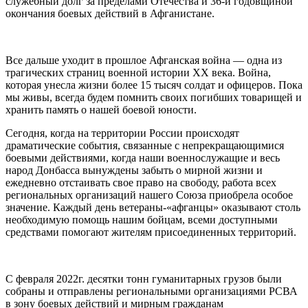
служебный долг за пределами Отечества и 36-й годовщиной
окончания боевых действий в Афганистане.
Все дальше уходит в прошлое Афганская война — одна из
трагических страниц военной истории XX века. Война,
которая унесла жизни более 15 тысяч солдат и офицеров. Пока
мы живы, всегда будем помнить своих погибших товарищей и
хранить память о нашей боевой юности.
Сегодня, когда на территории России происходят
драматические события, связанные с непрекращающимися
боевыми действиями, когда наши военнослужащие и весь
народ Донбасса вынуждены забыть о мирной жизни и
ежедневно отстаивать свое право на свободу, работа всех
региональных организаций нашего Союза приобрела особое
значение. Каждый день ветераны-«афганцы» оказывают столь
необходимую помощь нашим бойцам, всеми доступными
средствами помогают жителям присоединенных территорий.
С февраля 2022г. десятки тонн гуманитарных грузов были
собраны и отправлены региональными организациями РСВА
в зону боевых действий и мирным гражданам