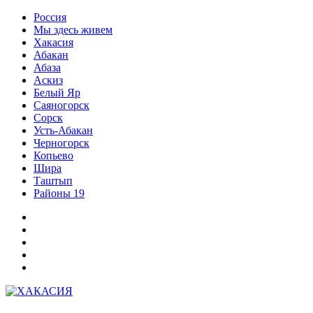
Перейти
Россия
к
Мы здесь живем
содержимому
Хакасия
Абакан
Абаза
Аскиз
Белый Яр
Саяногорск
Сорск
Усть-Абакан
Черногорск
Копьево
Шира
Таштып
Районы 19
Дзен
ВКонтакте
Телеграм
Одноклассники
Партнер