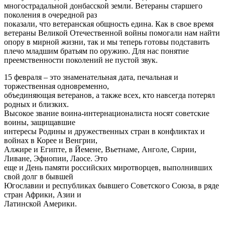
многострадальной донбасской земли. Ветераны старшего
поколения в очередной раз
показали, что ветеранская общность едина. Как в свое время
ветераны Великой Отечественной войны помогали нам найти
опору в мирной жизни, так и мы теперь готовы подставить
плечо младшим братьям по оружию. Для нас понятие
преемственности поколений не пустой звук.
15 февраля – это знаменательная дата, печальная и
торжественная одновременно,
объединяющая ветеранов, а также всех, кто навсегда потерял
родных и близких.
Высокое звание воина-интернационалиста носят советские
воины, защищавшие
интересы Родины и дружественных стран в конфликтах и
войнах в Корее и Венгрии,
Алжире и Египте, в Йемене, Вьетнаме, Анголе, Сирии,
Ливане, Эфиопии, Лаосе. Это
еще и День памяти российских миротворцев, выполнивших
свой долг в бывшей
Югославии и республиках бывшего Советского Союза, в ряде
стран Африки, Азии и
Латинской Америки.