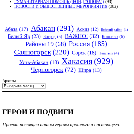
ГУМАНИТАРНАЯ ПОМОЩЬ (ФОНД "ОПОРА")
(93)
НОВОСТИ И ОБЩЕСТВЕННЫЕ МЕРОПРИЯТИЯ
(382)
Абакан
(291)
Абаза
(17)
Аскиз
(12)
Бейский район
(1)
ВАЖНО!
(32)
Белый Яр
(23)
Копьево
(6)
Боград
(5)
Россия
(185)
Районы 19
(68)
Саяногорск
(220)
Сорск
(18)
Таштып
(4)
Хакасия
(929)
Усть-Абакан
(18)
Черногорск
(72)
Шира
(13)
Архивы
ГЕРОИ И ПОДВИГИ
Проект посвящен нашим героям прошлого и настоящего
.