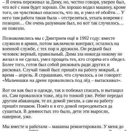
– Я очень переживал за Диму, но, честно говоря, уверен был,
что всё с ним будет хорошо. Он хорошо водил машину, кроме
того, он чувствовал опасность, что ли, и умел её обойти… У
него там работа такая была – отстреляться, уехать вовремя с
позиции… Он очень разумным был, но вот так случилось…
не повезло.
Познакомились мы с Дмитрием ещё в 1992 году: вместе
служили в армии, потом заключили контракт, остались на
военной службе, с тех пор и дружили. Он редкий был
человек: верный, правильный. Дима зла никогда никому не
желал и не сделал, умел прощать тех, кто сгоряча его обидел.
Более того, готов был собой рисковать ради других и
рисковал. Случай такой был: пришёл на работу мокрый, а
время – апрель. Я спрашиваю, что случилось, а он говорит:
«Мальчишки на дрене провалились под лёд – вытаскивал».
Вот он как был в одежде, так и побежал спасать, и вытащил
их. Сам провалился тоже, лёд-то тонкий уже. Ребят передал
другим абаканцам, те их домой увезли, а сам на работу
пришёл пешком. Повёз и я его домой переодеваться да
сушиться. В девяностых это было, дети эти выросли,
наверное, уже.
Мы вместе и работали – машины ремонтировали. У меня до