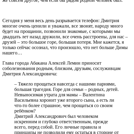
же совсем другое, чем если бы рядом родной человек был.
Сегодня у меня весь день разрывается телефон: Дмитрия
многие очень ценили и уважали, все звонят, народу много
будет на прощании, позвонили знакомые, с которыми мы
двадцать лет назад дружили, все очень расстроены, для нас –
друзей – это большое горе, большая потеря. Мне кажется, я
только сейчас осознал, что произошло, что нет больше Димы
нашего…
Глава города Абакана Алексей Лемин приносит
соболезнования родным, близким, друзьям, сослуживцам
Дмитрия Александровича:
– Тяжело прощаться навсегда с нашими парнями,
большая трагедия. Горе для семьи – родных, детей.
Невыносимая утрата для мамы – Валентина
Васильевна хоронит уже второго сына, а есть ли
что-то более страшное, чем прощаться со своим
ребёнком?
Дмитрий Александрович был человеком
искренним и глубоко ответственным, прежде
всего, перед собой. Его личные правила и
принципы не позволили ему остаться в стороне от