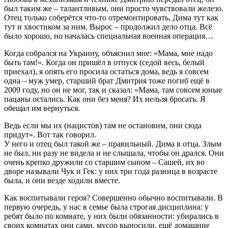
был таким же – талантливым, они просто чувствовали железо.
Отец только соберётся что-то отремонтировать, Дима тут как
тут и хвостиком за ним. Вырос – продолжил дело отца. Всё
было хорошо, но началась специальная военная операция…
Когда собрался на Украину, объяснил мне: «Мама, мне надо
быть там!». Когда он пришёл в отпуск (седой весь, белый
приехал), я опять его просила остаться дома, ведь я совсем
одна – муж умер, старший брат Дмитрия тоже погиб ещё в
2009 году, но он не мог, так и сказал: «Мама, там совсем юные
пацаны остались. Как они без меня? Их нельзя бросать. Я
обещал им вернуться.
Ведь если мы их (нацистов) там не остановим, они сюда
придут». Вот так говорил.
У него и отец был такой же – правильный. Дима в отца. Злым
не был, ни разу не видела и не слышала, чтобы он дрался. Они
очень крепко дружили со старшим сыном – Сашей, их во
дворе называли Чук и Гек: у них три года разница в возрасте
была, и они везде ходили вместе.
Как воспитывали героя? Совершенно обычно воспитывали. В
первую очередь, у нас в семье была строгая дисциплина: у
ребят было по комнате, у них были обязанности: убирались в
своих комнатах они сами, мусор выносили, ещё домашние