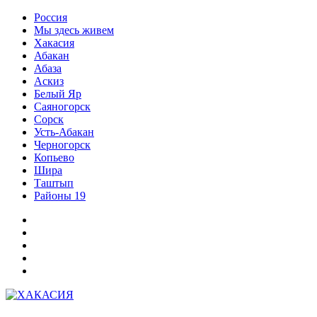
Перейти
Россия
к
Мы здесь живем
содержимому
Хакасия
Абакан
Абаза
Аскиз
Белый Яр
Саяногорск
Сорск
Усть-Абакан
Черногорск
Копьево
Шира
Таштып
Районы 19
Дзен
ВКонтакте
Телеграм
Одноклассники
Партнер