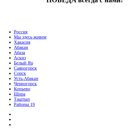
Россия
Мы здесь живем
Хакасия
Абакан
Абаза
Аскиз
Белый Яр
Саяногорск
Сорск
Усть-Абакан
Черногорск
Копьево
Шира
Таштып
Районы 19
Дзен
ВКонтакте
Телеграм