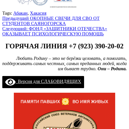
Tags:
Абакан
,
Хакасия
Навигация
Предыдущий
ОКОПНЫЕ СВЕЧИ ДЛЯ СВО ОТ
СТУДЕНТОВ САЯНОГОРСКА
записи
Следующий:
ФОНД «ЗАЩИТНИКИ ОТЕЧЕСТВА»
ОКАЗЫВАЕТ ПСИХОЛОГИЧЕСКУЮ ПОМОЩЬ
ГОРЯЧАЯ ЛИНИЯ +7 (923) 390-20-02
Любить Родину – это не берёзки целовать, а помогать,
поддерживать самых честных, самых преданных людей, когда
им бывает трудно.
Они – Родина.
Версия для СЛАБОВИДЯЩИХ