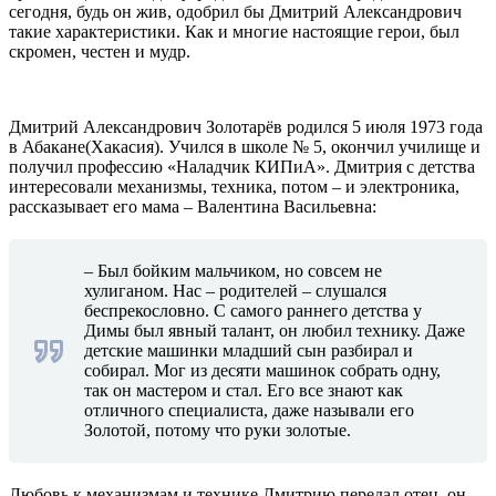
сегодня, будь он жив, одобрил бы Дмитрий Александрович
такие характеристики. Как и многие настоящие герои, был
скромен, честен и мудр.
Дмитрий Александрович Золотарёв родился 5 июля 1973 года
в Абакане(Хакасия). Учился в школе № 5, окончил училище и
получил профессию «Наладчик КИПиА». Дмитрия с детства
интересовали механизмы, техника, потом – и электроника,
рассказывает его мама – Валентина Васильевна:
– Был бойким мальчиком, но совсем не
хулиганом. Нас – родителей – слушался
беспрекословно. С самого раннего детства у
Димы был явный талант, он любил технику. Даже
детские машинки младший сын разбирал и
собирал. Мог из десяти машинок собрать одну,
так он мастером и стал. Его все знают как
отличного специалиста, даже называли его
Золотой, потому что руки золотые.
Любовь к механизмам и технике Дмитрию передал отец, он