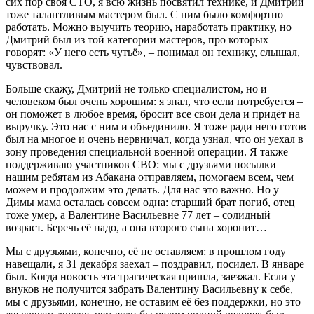
сих пор своя СТО, я всю жизнь посвятил технике, и Дмитрий
тоже талантливым мастером был. С ним было комфортно
работать. Можно выучить теорию, наработать практику, но
Дмитрий был из той категории мастеров, про которых
говорят: «У него есть чутьё», – понимал он технику, слышал,
чувствовал.
Больше скажу, Дмитрий не только специалистом, но и
человеком был очень хорошим: я знал, что если потребуется –
он поможет в любое время, бросит все свои дела и придёт на
выручку. Это нас с ним и объединило. Я тоже ради него готов
был на многое и очень нервничал, когда узнал, что он уехал в
зону проведения специальной военной операции. Я также
поддерживаю участников СВО: мы с друзьями посылки
нашим ребятам из Абакана отправляем, помогаем всем, чем
можем и продолжим это делать. Для нас это важно. Но у
Димы мама осталась совсем одна: старший брат погиб, отец
тоже умер, а Валентине Васильевне 77 лет – солидный
возраст. Беречь её надо, а она второго сына хоронит…
Мы с друзьями, конечно, её не оставляем: в прошлом году
навещали, я 31 декабря заехал – поздравил, посидел. В январе
был. Когда новость эта трагическая пришла, заезжал. Если у
внуков не получится забрать Валентину Васильевну к себе,
мы с друзьями, конечно, не оставим её без поддержки, но это