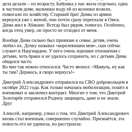
дела делали – по возрасту. Бабушка у нас жила отдельно, одна
в частном доме, мальчики воду ей из колонки возили,
помогали по хозяйству. Старший брат Димы из армии
вернулся уже с женой, они почти сразу переехали в Омск.
Дима жил в Абакане. Всегда был рядом, помогал. Особенно,
когда отец умер, он просто не отходил от меня.
Вообще Дима сильно был привязан к семье, детям, очень
любил их. Дочку называл «королевишна моя», сын сейчас
служит в Нацгвардии. У него очень хорошие отношения с
детьми, хоть браки и не удалось сохранить, но с детьми Дима
общался часто.
Ко мне так нежно относился. Часто звонил: «Мамуль, ну как
ты там? Держись, я скоро вернусь!»
Дмитрий Александрович отправился на СВО добровольцем в
октябре 2022 года. Как только началась мобилизация, пошёл в
военкомат и заключил контракт. Многие о том, что Дмитрий
Золотарёв отправился Родину защищать, даже и не знали.
Друг
Алексей, например, узнал о том, что Дмитрий Александрович
вновь стал военным, совершенно случайно. Признаётся, эта
новость его не удивила, но расстроила: