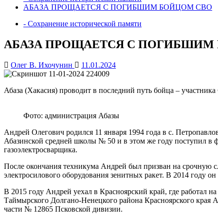
АБАЗА ПРОЩАЕТСЯ С ПОГИБШИМ БОЙЦОМ СВО
- Сохранение исторической памяти
АБАЗА ПРОЩАЕТСЯ С ПОГИБШИМ
Олег В. Ихочунин
11.01.2024
Абаза (Хакасия) проводит в последний путь бойца – участник
Фото: администрация Абазы
Андрей Олегович родился 11 января 1994 года в с. Петропавлов
Абазинской средней школы № 50 и в этом же году поступил в ф
газоэлектросварщика.
После окончания техникума Андрей был призван на срочную с
электросилового оборудования зенитных ракет. В 2014 году он
В 2015 году Андрей уехал в Красноярский край, где работал н
Таймырского Долгано-Ненецкого района Красноярского края Ан
части № 12865 Псковской дивизии.