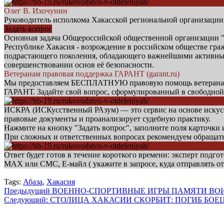
Олег В. Ихочунин
Руководитель исполкома Хакасской региональной организаци
Задать вопрос
Основная задача Общероссийской общественной орга
Республике Хакасия - возрождение в российском обществе гр
подрастающего поколения, обладающего важнейшими активными
совершенствовании основ её безопасности.
Ветеранам правовая поддержка ГАРАНТ (garant.ru)
Мы предоставляем БЕСПЛАТНУЮ правовую помощь ветеранам б
ГАРАНТ. Задайте свой вопрос, сформулированный в свободной
ИСКРА (ИСКусственный РАзум) — это сервис на основе искусст
правовые документы и проанализирует судебную практику.
Нажмите на кнопку "Задать вопрос", заполните поля карточки
При сложных и ответственных вопросах рекомендуем обращат
Ответ будет готов в течение короткого времени: эксперт подгот
МАХ или СМС, Е-майл ( укажите в запросе, куда отправлять от
Tags:
Абаза
,
Хакасия
Навигация
Предыдущий
ВОЕННО-СПОРТИВНЫЕ ИГРЫ ПАМЯТИ ВОИ
Следующий:
СТОЛИЦА ХАКАСИИ СКОРБИТ: ПОГИБ БОЕ
записи