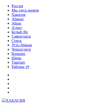
Перейти
Россия
к
Мы здесь живем
содержимому
Хакасия
Абакан
Абаза
Аскиз
Белый Яр
Саяногорск
Сорск
Усть-Абакан
Черногорск
Копьево
Шира
Таштып
Районы 19
Дзен
ВКонтакте
Телеграм
Одноклассники
Партнер