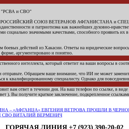
и "РСВА и СВО"
низации "РОССИЙСКИЙ СОЮЗ ВЕТЕРАНОВ АФГАНИСТАНА и 
ажданственности и патриотизма как важнейших духовно-нравств
 социально значимыми качествами, способного проявить их в с
оевых действий из Хакасии. Ответы на юридические вопросы 
 форме, аргументировано и понятно.
венного интеллекта, который ответит на ваши вопросы в соотв
 и отправьте. Обращаем ваше внимание, что ИИ не может замени
ься к квалифицированному специалисту. Однако для повседнев
овит вам ответ в течении дня. На ваш телефон по ссылке, в виде
вет ). Вы получите краткое заключение, подкрепленное ссылкам
НА – «АФГАНЦА» ЕВГЕНИЯ ВЕТРОВА ПРОШЛИ В ЧЕРНО
Ц СВО ВИТАЛИЙ ВЕРМЕНИЧ
ГОРЯЧАЯ ЛИНИЯ +7 (923) 390-20-02