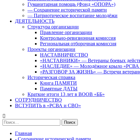
Гуманитарная помощь (Фонд «ОПОРА»)
— Сохранение исторической памяти
— Патриотическое воспитание молодёжи
ДЕЯТЕЛЬНОСТЬ
Структура организации
Правление организации
Контрольно-ревизионная комиссия
Региональная отборочная комиссия
Проекты организации
НАСТАВНИЧЕСТВО
«НАСТАВНИКИ» — Ветераны боевых дейст
«НАСЛЕДИЕ» — Молодёжное крыло «РСВА
«РАЗГОВОР ЗА ЖИЗНЬ» — Встречи ветерано
Историческая справка
Книга ПАМЯТИ
Памятные ДАТЫ
Краткие итоги 13 лет в ВООВ «ББ»
СОТРУДНИЧЕСТВО
ВСТУПИТЬ в «РСВА и СВО»
Найти:
Главная
- Сохранение исторической памяти