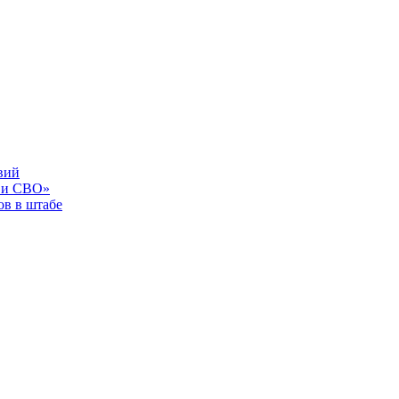
вий
 и СВО»
в в штабе