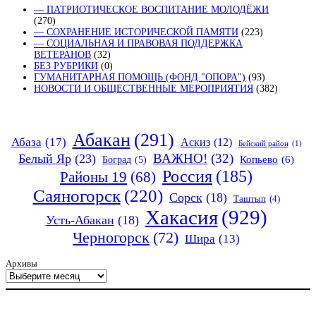
— ПАТРИОТИЧЕСКОЕ ВОСПИТАНИЕ МОЛОДЁЖИ
(270)
— СОХРАНЕНИЕ ИСТОРИЧЕСКОЙ ПАМЯТИ
(223)
— СОЦИАЛЬНАЯ И ПРАВОВАЯ ПОДДЕРЖКА
ВЕТЕРАНОВ
(32)
БЕЗ РУБРИКИ
(0)
ГУМАНИТАРНАЯ ПОМОЩЬ (ФОНД "ОПОРА")
(93)
НОВОСТИ И ОБЩЕСТВЕННЫЕ МЕРОПРИЯТИЯ
(382)
Абакан
(291)
Абаза
(17)
Аскиз
(12)
Бейский район
(1)
ВАЖНО!
(32)
Белый Яр
(23)
Копьево
(6)
Боград
(5)
Россия
(185)
Районы 19
(68)
Саяногорск
(220)
Сорск
(18)
Таштып
(4)
Хакасия
(929)
Усть-Абакан
(18)
Черногорск
(72)
Шира
(13)
Архивы