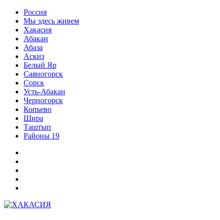
Перейти
Россия
к
Мы здесь живем
содержимому
Хакасия
Абакан
Абаза
Аскиз
Белый Яр
Саяногорск
Сорск
Усть-Абакан
Черногорск
Копьево
Шира
Таштып
Районы 19
Дзен
ВКонтакте
Телеграм
Одноклассники
Партнер