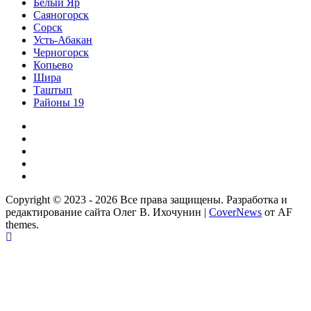
Белый Яр
Саяногорск
Сорск
Усть-Абакан
Черногорск
Копьево
Шира
Таштып
Районы 19
Дзен
ВКонтакте
Телеграм
Одноклассники
Партнер
Copyright © 2023 - 2026 Все права защищены. Разработка и
редактирование сайта Олег В. Ихочунин
|
CoverNews
от AF
themes.