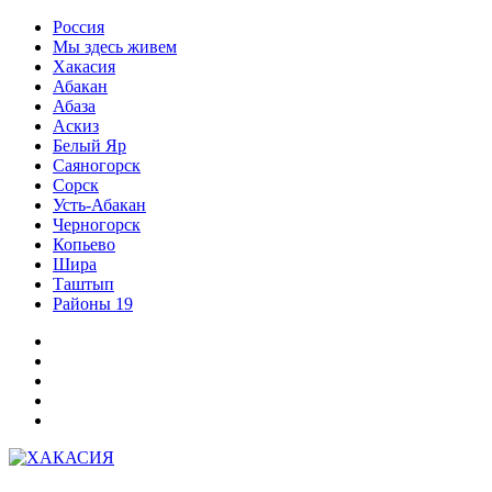
Перейти
Россия
к
Мы здесь живем
содержимому
Хакасия
Абакан
Абаза
Аскиз
Белый Яр
Саяногорск
Сорск
Усть-Абакан
Черногорск
Копьево
Шира
Таштып
Районы 19
Дзен
ВКонтакте
Телеграм
Одноклассники
Партнер