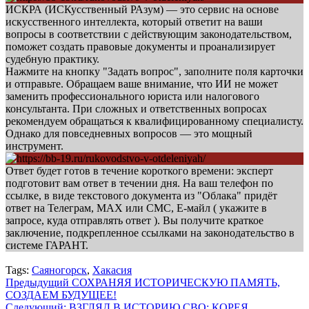
ИСКРА (ИСКусственный РАзум) — это сервис на основе
искусственного интеллекта, который ответит на ваши
вопросы в соответствии с действующим законодательством,
поможет создать правовые документы и проанализирует
судебную практику.
Нажмите на кнопку "Задать вопрос", заполните поля карточки
и отправьте. Обращаем ваше внимание, что ИИ не может
заменить профессионального юриста или налогового
консультанта. При сложных и ответственных вопросах
рекомендуем обращаться к квалифицированному специалисту.
Однако для повседневных вопросов — это мощный
инструмент.
Ответ будет готов в течение короткого времени: эксперт
подготовит вам ответ в течении дня. На ваш телефон по
ссылке, в виде текстового документа из "Облака" придёт
ответ на Телеграм, МАХ или СМС, Е-майл ( укажите в
запросе, куда отправлять ответ ). Вы получите краткое
заключение, подкрепленное ссылками на законодательство в
системе ГАРАНТ.
Tags:
Саяногорск
,
Хакасия
Навигация
Предыдущий
СОХРАНЯЯ ИСТОРИЧЕСКУЮ ПАМЯТЬ,
СОЗДАЕМ БУДУЩЕЕ!
записи
Следующий:
ВЗГЛЯД В ИСТОРИЮ СВО: КОРЕЯ