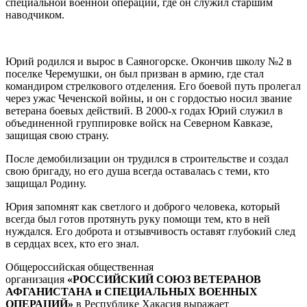
специальной военной операции, где он служил старшим
наводчиком.
Юрий родился и вырос в Саяногорске. Окончив школу №2 в
поселке Черемушки, он был призван в армию, где стал
командиром стрелкового отделения. Его боевой путь пролегал
через ужас Чеченской войны, и он с гордостью носил звание
ветерана боевых действий. В 2000-х годах Юрий служил в
объединенной группировке войск на Северном Кавказе,
защищая свою страну.
После демобилизации он трудился в строительстве и создал
свою бригаду, но его душа всегда оставалась с теми, кто
защищал Родину.
Юрия запомнят как светлого и доброго человека, который
всегда был готов протянуть руку помощи тем, кто в ней
нуждался. Его доброта и отзывчивость оставят глубокий след
в сердцах всех, кто его знал.
Общероссийская общественная
организация
«РОССИЙСКИЙ СОЮЗ ВЕТЕРАНОВ
АФГАНИСТАНА и СПЕЦИАЛЬНЫХ ВОЕННЫХ
ОПЕРАЦИЙ»
в Республике Хакасия выражает