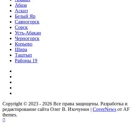
Абаза
Аскиз
Белый Яр
Саяногорск
Сорск
Усть-Абакан
Черногорск
Копьево
Шира
Таштып
Районы 19
Дзен
ВКонтакте
Телеграм
Одноклассники
Партнер
Copyright © 2023 - 2026 Все права защищены. Разработка и
редактирование сайта Олег В. Ихочунин
|
CoverNews
от AF
themes.