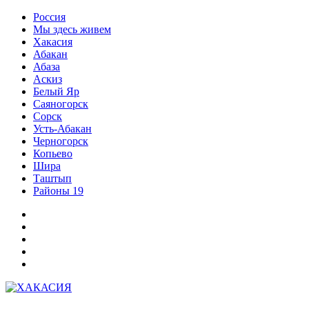
Перейти
Россия
к
Мы здесь живем
содержимому
Хакасия
Абакан
Абаза
Аскиз
Белый Яр
Саяногорск
Сорск
Усть-Абакан
Черногорск
Копьево
Шира
Таштып
Районы 19
Дзен
ВКонтакте
Телеграм
Одноклассники
Партнер