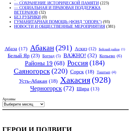
— СОХРАНЕНИЕ ИСТОРИЧЕСКОЙ ПАМЯТИ
(223)
— СОЦИАЛЬНАЯ И ПРАВОВАЯ ПОДДЕРЖКА
ВЕТЕРАНОВ
(32)
БЕЗ РУБРИКИ
(0)
ГУМАНИТАРНАЯ ПОМОЩЬ (ФОНД "ОПОРА")
(93)
НОВОСТИ И ОБЩЕСТВЕННЫЕ МЕРОПРИЯТИЯ
(381)
Абакан
(291)
Абаза
(17)
Аскиз
(12)
Бейский район
(1)
ВАЖНО!
(32)
Белый Яр
(23)
Копьево
(6)
Боград
(5)
Россия
(184)
Районы 19
(68)
Саяногорск
(220)
Сорск
(18)
Таштып
(4)
Хакасия
(928)
Усть-Абакан
(18)
Черногорск
(72)
Шира
(13)
Архивы
ГЕРОИ И ПОДВИГИ