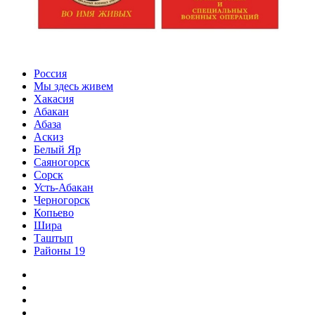
Россия
Мы здесь живем
Хакасия
Абакан
Абаза
Аскиз
Белый Яр
Саяногорск
Сорск
Усть-Абакан
Черногорск
Копьево
Шира
Таштып
Районы 19
Дзен
ВКонтакте
Телеграм
Одноклассники