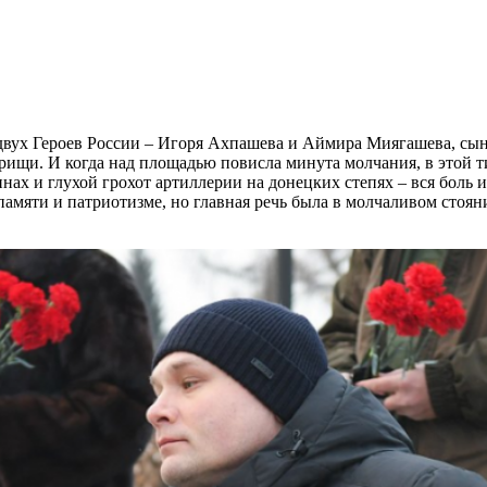
вух Героев России – Игоря Ахпашева и Аймира Миягашева, сыно
рищи. И когда над площадью повисла минута молчания, в этой т
ах и глухой грохот артиллерии на донецких степях – вся боль и
памяти и патриотизме, но главная речь была в молчаливом сто