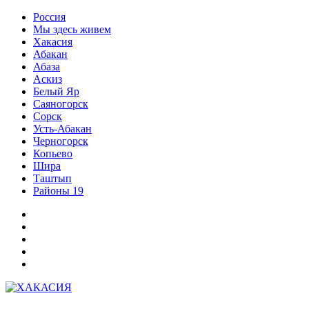
Перейти
Россия
к
Мы здесь живем
содержимому
Хакасия
Абакан
Абаза
Аскиз
Белый Яр
Саяногорск
Сорск
Усть-Абакан
Черногорск
Копьево
Шира
Таштып
Районы 19
Дзен
ВКонтакте
Телеграм
Одноклассники
Партнер