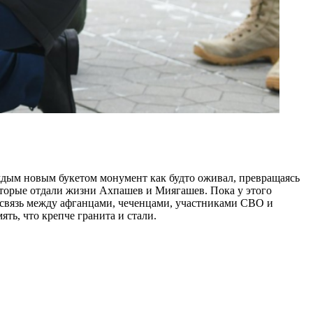
аждым новым букетом монумент как будто оживал, превращаясь
которые отдали жизни Ахпашев и Миягашев. Пока у этого
ва связь между афганцами, чеченцами, участниками СВО и
ять, что крепче гранита и стали.