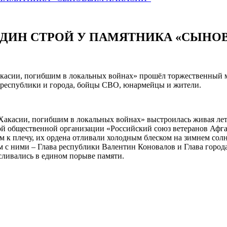
 ОДИН СТРОЙ У ПАМЯТНИКА «СЫНО
акасии, погибшим в локальных войнах» прошёл торжественный 
 республики и города, бойцы СВО, юнармейцы и жители.
акасии, погибшим в локальных войнах» выстроилась живая лето
ой общественной организации «Российский союз ветеранов Афг
к плечу, их ордена отливали холодным блеском на зимнем солнц
с ними – Глава республики Валентин Коновалов и Глава города 
сливались в едином порыве памяти.