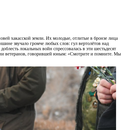
вей хакасской земли. Их молодые, отлитые в бронзе лица
ишине звучало громче любых слов: гул вертолётов над
 доблесть локальных войн спрессовалась в эти шестьдесят
янии ветеранов, говорившей юным: «Смотрите и помните. Мы