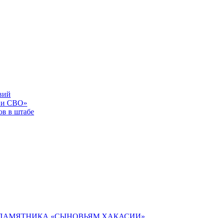
вий
 и СВО»
в в штабе
У ПАМЯТНИКА «СЫНОВЬЯМ ХАКАСИИ»