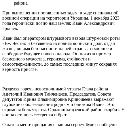
района
При выполнении поставленных задач, в ходе специальной
военной операции на территории Украины, 1 декабря 2023
года героически погиб наш земляк Иван Александрович
Грошев.
Иван был оператором штурмового взвода штурмовой роты
«В». Честно и беззаветно исполняя воинский долг, отдал
жизнь, во имя безопасности нашей страны, за мирное и
свободное будущее нашего народа. Он показал пример
безмерного мужества, героизма, стойкости и
самоотверженности, до самых последних минут сохраняя
верность присяге.
Разделяя горечь невосполнимой утраты Глава района
Анатолий Иванович Тайченачев, Председатель Совета
депутатов Ирина Владимировна Кривошеева выражают
глубокие соболезнования родным и близким Ивана. Это
огромная боль утраты. Орджоникидзевский район скорбит. У
воина остались сестренка и брат.
О дате и месте прощания с нашим героем будет сообщено