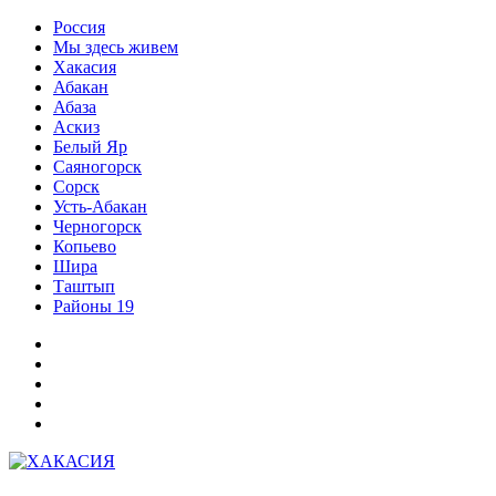
Перейти
Россия
к
Мы здесь живем
содержимому
Хакасия
Абакан
Абаза
Аскиз
Белый Яр
Саяногорск
Сорск
Усть-Абакан
Черногорск
Копьево
Шира
Таштып
Районы 19
Дзен
ВКонтакте
Телеграм
Одноклассники
Партнер