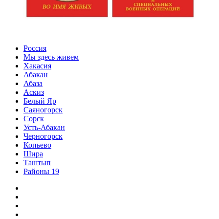
Россия
Мы здесь живем
Хакасия
Абакан
Абаза
Аскиз
Белый Яр
Саяногорск
Сорск
Усть-Абакан
Черногорск
Копьево
Шира
Таштып
Районы 19
Дзен
ВКонтакте
Телеграм
Одноклассники