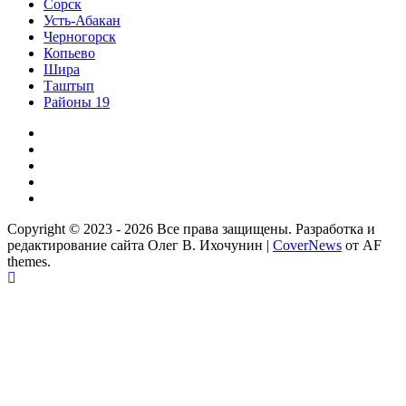
Сорск
Усть-Абакан
Черногорск
Копьево
Шира
Таштып
Районы 19
Дзен
ВКонтакте
Телеграм
Одноклассники
Партнер
Copyright © 2023 - 2026 Все права защищены. Разработка и
редактирование сайта Олег В. Ихочунин
|
CoverNews
от AF
themes.