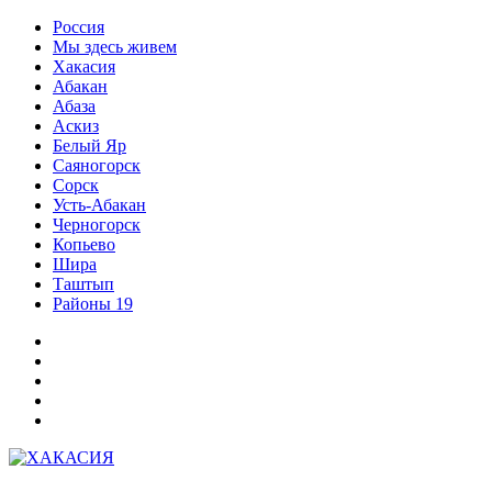
Перейти
Россия
к
Мы здесь живем
содержимому
Хакасия
Абакан
Абаза
Аскиз
Белый Яр
Саяногорск
Сорск
Усть-Абакан
Черногорск
Копьево
Шира
Таштып
Районы 19
Дзен
ВКонтакте
Телеграм
Одноклассники
Партнер