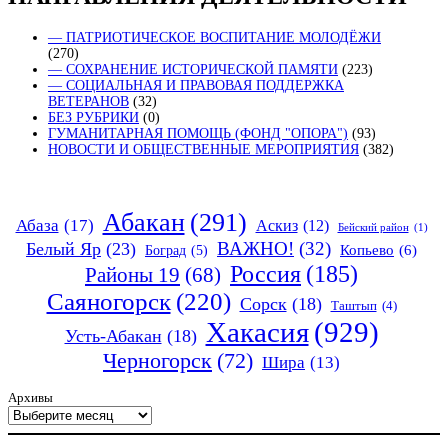
— ПАТРИОТИЧЕСКОЕ ВОСПИТАНИЕ МОЛОДЁЖИ
(270)
— СОХРАНЕНИЕ ИСТОРИЧЕСКОЙ ПАМЯТИ
(223)
— СОЦИАЛЬНАЯ И ПРАВОВАЯ ПОДДЕРЖКА
ВЕТЕРАНОВ
(32)
БЕЗ РУБРИКИ
(0)
ГУМАНИТАРНАЯ ПОМОЩЬ (ФОНД "ОПОРА")
(93)
НОВОСТИ И ОБЩЕСТВЕННЫЕ МЕРОПРИЯТИЯ
(382)
Абакан
(291)
Абаза
(17)
Аскиз
(12)
Бейский район
(1)
ВАЖНО!
(32)
Белый Яр
(23)
Копьево
(6)
Боград
(5)
Россия
(185)
Районы 19
(68)
Саяногорск
(220)
Сорск
(18)
Таштып
(4)
Хакасия
(929)
Усть-Абакан
(18)
Черногорск
(72)
Шира
(13)
Архивы