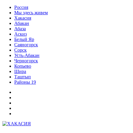
Перейти
Россия
к
Мы здесь живем
содержимому
Хакасия
Абакан
Абаза
Аскиз
Белый Яр
Саяногорск
Сорск
Усть-Абакан
Черногорск
Копьево
Шира
Таштып
Районы 19
Дзен
ВКонтакте
Телеграм
Одноклассники
Партнер