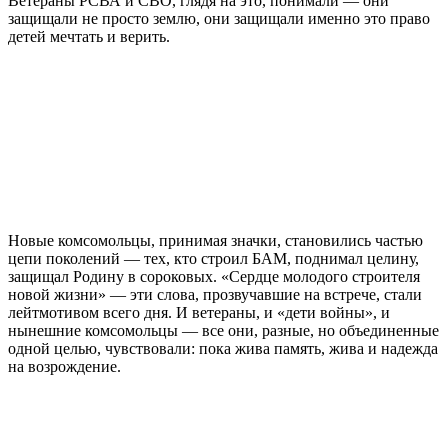
Ветераны РСВА и СВО, глядя на это, понимали — они
защищали не просто землю, они защищали именно это право
детей мечтать и верить.
Новые комсомольцы, принимая значки, становились частью
цепи поколений — тех, кто строил БАМ, поднимал целину,
защищал Родину в сороковых. «Сердце молодого строителя
новой жизни» — эти слова, прозвучавшие на встрече, стали
лейтмотивом всего дня. И ветераны, и «дети войны», и
нынешние комсомольцы — все они, разные, но объединенные
одной целью, чувствовали: пока жива память, жива и надежда
на возрождение.