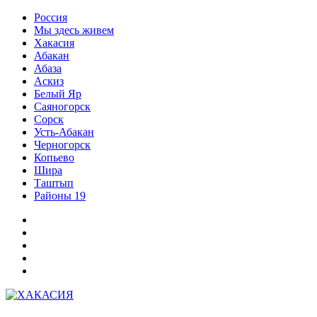
Перейти
Россия
к
Мы здесь живем
содержимому
Хакасия
Абакан
Абаза
Аскиз
Белый Яр
Саяногорск
Сорск
Усть-Абакан
Черногорск
Копьево
Шира
Таштып
Районы 19
Дзен
ВКонтакте
Телеграм
Одноклассники
Партнер