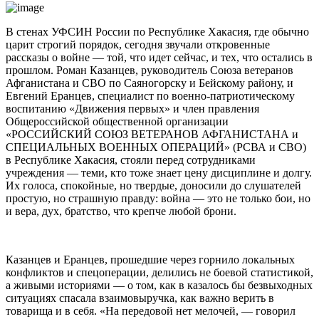
В стенах УФСИН России по Республике Хакасия, где обычно
царит строгий порядок, сегодня звучали откровенные
рассказы о войне — той, что идет сейчас, и тех, что остались в
прошлом. Роман Казанцев, руководитель Союза ветеранов
Афганистана и СВО по Саяногорску и Бейскому району, и
Евгений Еранцев, специалист по военно-патриотическому
воспитанию «Движения первых» и член правления
Общероссийской общественной организации
«РОССИЙСКИЙ СОЮЗ ВЕТЕРАНОВ АФГАНИСТАНА и
СПЕЦИАЛЬНЫХ ВОЕННЫХ ОПЕРАЦИЙ» (РСВА и СВО)
в Республике Хакасия, стояли перед сотрудниками
учреждения — теми, кто тоже знает цену дисциплине и долгу.
Их голоса, спокойные, но твердые, доносили до слушателей
простую, но страшную правду: война — это не только бои, но
и вера, дух, братство, что крепче любой брони.
Казанцев и Еранцев, прошедшие через горнило локальных
конфликтов и спецоперации, делились не боевой статистикой,
а живыми историями — о том, как в казалось бы безвыходных
ситуациях спасала взаимовыручка, как важно верить в
товарища и в себя. «На передовой нет мелочей, — говорил