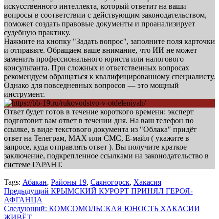
искусственного интеллекта, который ответит на ваши
вопросы в соответствии с действующим законодательством,
поможет создать правовые документы и проанализирует
судебную практику.
Нажмите на кнопку "Задать вопрос", заполните поля карточки
и отправьте. Обращаем ваше внимание, что ИИ не может
заменить профессионального юриста или налогового
консультанта. При сложных и ответственных вопросах
рекомендуем обращаться к квалифицированному специалисту.
Однако для повседневных вопросов — это мощный
инструмент.
Ответ будет готов в течение короткого времени: эксперт
подготовит вам ответ в течении дня. На ваш телефон по
ссылке, в виде текстового документа из "Облака" придёт
ответ на Телеграм, МАХ или СМС, Е-майл ( укажите в
запросе, куда отправлять ответ ). Вы получите краткое
заключение, подкрепленное ссылками на законодательство в
системе ГАРАНТ.
Tags:
Абакан
,
Районы 19
,
Саяногорск
,
Хакасия
Навигация
Предыдущий
КРЫМСКИЙ КУРОРТ ПРИНЯЛ ГЕРОЯ-
АФГАНЦА
записи
Следующий:
КОМСОМОЛЬСКАЯ ЮНОСТЬ ХАКАСИИ
ЖИВЁТ