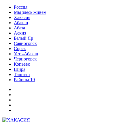
Перейти
Россия
к
Мы здесь живем
содержимому
Хакасия
Абакан
Абаза
Аскиз
Белый Яр
Саяногорск
Сорск
Усть-Абакан
Черногорск
Копьево
Шира
Таштып
Районы 19
Дзен
ВКонтакте
Телеграм
Одноклассники
Партнер