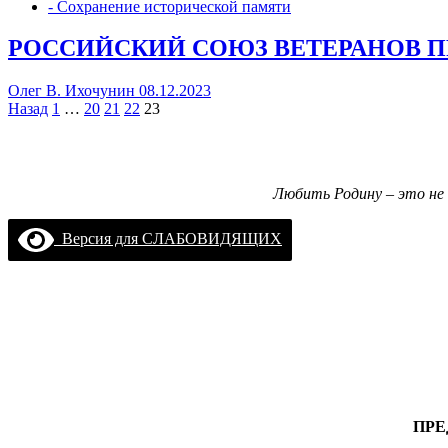
- Сохранение исторической памяти
РОССИЙСКИЙ СОЮЗ ВЕТЕРАНОВ 
Олег В. Ихочунин
08.12.2023
Пагинация
Назад
1
…
20
21
22
23
записей
Любить Родину – это не 
Версия для СЛАБОВИДЯЩИХ
ПРЕ