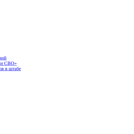
вий
 и СВО»
в в штабе