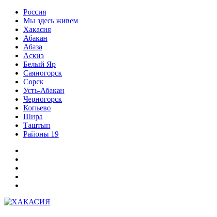
Перейти
Россия
к
Мы здесь живем
содержимому
Хакасия
Абакан
Абаза
Аскиз
Белый Яр
Саяногорск
Сорск
Усть-Абакан
Черногорск
Копьево
Шира
Таштып
Районы 19
Дзен
ВКонтакте
Телеграм
Одноклассники
Партнер