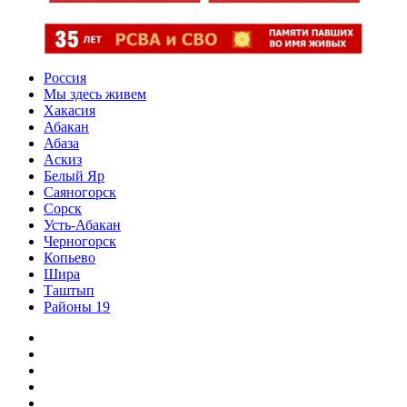
Россия
Мы здесь живем
Хакасия
Абакан
Абаза
Аскиз
Белый Яр
Саяногорск
Сорск
Усть-Абакан
Черногорск
Копьево
Шира
Таштып
Районы 19
Дзен
ВКонтакте
Телеграм
Одноклассники
Партнер