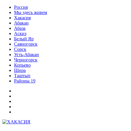
Перейти
Россия
к
Мы здесь живем
содержимому
Хакасия
Абакан
Абаза
Аскиз
Белый Яр
Саяногорск
Сорск
Усть-Абакан
Черногорск
Копьево
Шира
Таштып
Районы 19
Дзен
ВКонтакте
Телеграм
Одноклассники
Партнер