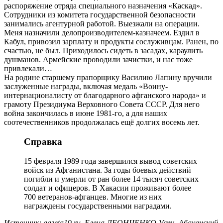
распоряжение отряда специального назначения «Каскад».
Сотрудники из комитета государственной безопасности
занимались агентурной работой. Выезжали на операции.
Меня назначили делопроизводителем-казначеем. Ездил в
Кабул, привозил зарплату и продукты сослуживцам. Ранен, по
счастью, не был. Приходилось сидеть в засадах, караулить
душманов. Армейские проводили зачистки, и нас тоже
привлекали…
На родине старшему прапорщику Василию Лапину вручили
заслуженные награды, включая медаль «Воину-
интернационалисту от благодарного афганского народа» и
грамоту Президиума Верховного Совета СССР. Для него
война закончилась в июне 1981-го, а для наших
соотечественников продолжалась ещё долгих восемь лет.
Справка
15 февраля 1989 года завершился вывод советских
войск из Афганистана. За годы боевых действий
погибли и умерли от ран более 14 тысяч советских
солдат и офицеров. В Хакасии проживают более
700 ветеранов-афганцев. Многие из них
награждены государственными наградами.
Источник: gazeta19.ru, Елена ЛЕОНЧЕНКО Усть-Абаканский