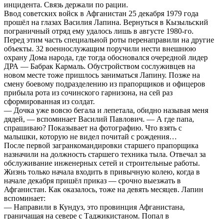
инцидента. Связь держали по рации.
Ввод советских войск в Афганистан 25 декабря 1979 года
прошёл на глазах Василия Лапина. Вернуться в Кызыльский
пограничный отряд ему удалось лишь в августе 1980-го.
Перед этим часть специальной роты перенаправили на другие
объекты. 32 военнослужащим поручили нести внешнюю
охрану Дома народа, где тогда обосновался очередной лидер
ДРА — Бабрак Кармаль. Обустройством сослуживцев на
новом месте тоже пришлось заниматься Лапину. Позже на
смену боевому подразделению из прапорщиков и офицеров
прибыла рота из сочинского гарнизона, на сей раз
сформированная из солдат.
— Дочка уже вовсю бегала и лепетала, обидно называя меня
дядей, — вспоминает Василий Павлович. — А где папа,
спрашиваю? Показывает на фотографию. Что взять с
малышки, которую не видел почитай с рождения…
После первой загранкомандировки старшего прапорщика
назначили на должность старшего техника тыла. Отвечал за
обслуживание инженерных сетей и строительные работы.
Жизнь только начала входить в привычную колею, когда в
начале декабря пришёл приказ — срочно выезжать в
Афганистан. Как оказалось, тоже на девять месяцев. Лапин
вспоминает:
— Направили в Кундуз, это провинция Афганистана,
граничащая на севере с Таджикистаном. Попал в