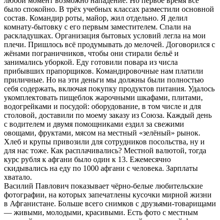
любой момент возможно нападение. Но первое время всё
было спокойно. В трёх учебных классах разместили основной
состав. Командир роты, майор, жил отдельно. Я делил
комнату-бытовку с его первым заместителем. Спали на
раскладушках. Организация бытовых условий легла на мои
плечи. Пришлось всё продумывать до мелочей. Договорился с
жёнами пограничников, чтобы они стирали бельё и
занимались уборкой. Еду готовили повара из числа
прибывших прапорщиков. Командировочные нам платили
приличные. Но на эти деньги мы должны были полностью
себя содержать, включая покупку продуктов питания. Удалось
укомплектовать пищеблок жарочными шкафами, плитами,
водогрейками и посудой: оборудование, в том числе и для
столовой, доставили по моему заказу из Союза. Каждый день
с водителем и двумя помощниками ездил за свежими
овощами, фруктами, мясом на местный «зелёный» рынок.
Хлеб и крупы привозили для сотрудников посольства, ну и
для нас тоже. Как расплачивались? Местной валютой, тогда
курс рубля к афгани было один к 13. Ежемесячно
скидывались на еду по 1000 афгани с человека. Зарплаты
хватало.
Василий Павлович показывает чёрно-белые любительские
фотографии, на которых запечатлены кусочки мирной жизни
в Афганистане. Больше всего снимков с друзьями-товарищами
— живыми, молодыми, красивыми. Есть фото с местным