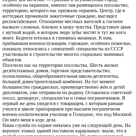
особенно на окраинах, именно там размещалось посольство,
территорию, которого нас призвали охранять. Центр, где в
коттеджах проживали зажиточные граждане, выглядел
респектабельнее. Отношение местных жителей к гигиене
вызвало сложные, близкие к шоку чувства. Представьте арык
с мутной водой, в котором люди зубы чистят и тут же ноги
моют. Беднота ютилась в глиняных мазанках. К нам,
прибывшим военнослужащим, горожане, особенно пожилые,
поначалу относились с симпатией: специалисты из СССР
участвовали в строительстве многих социально значимых
объектов.
Поселили нас на территории посольства. Шесть жилых
десятиэтажных домов, торговое представительство,
поликлиника, общеобразовательная школа-десятилетка,
большой домостроительный комбинат. На тот момент
большинство гражданских, преимущественно жён и детей
дипломатов, уже отправили на родину. Оставались советский
посол, дипкорпус, специалисты и семьи пограничников. В
первый же день увиделся с товарищем, с которым раньше
учился в школе прапорщиков при высшем пограничном
военно-политическом училище в Голицине, что под Москвой.
Он ввёл меня в курс дела.
Наша служба по охране началась уже на следующий день. На
верхних этажах зданий поставили караульных: знали, что в