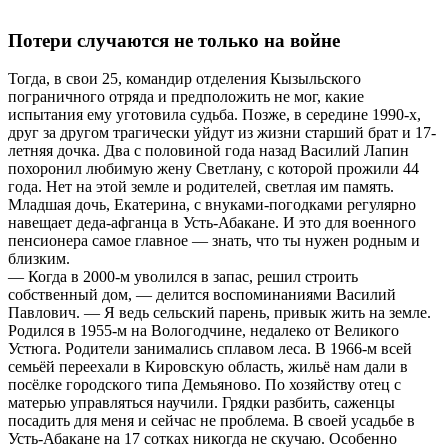
Потери случаются не только на войне
Тогда, в свои 25, командир отделения Кызыльского
пограничного отряда и предположить не мог, какие
испытания ему уготовила судьба. Позже, в середине 1990-х,
друг за другом трагически уйдут из жизни старший брат и 17-
летняя дочка. Два с половиной года назад Василий Лапин
похоронил любимую жену Светлану, с которой прожили 44
года. Нет на этой земле и родителей, светлая им память.
Младшая дочь, Екатерина, с внуками-погодками регулярно
навещает деда-афганца в Усть-Абакане. И это для военного
пенсионера самое главное — знать, что ты нужен родным и
близким.
— Когда в 2000-м уволился в запас, решил строить
собственный дом, — делится воспоминаниями Василий
Павлович. — Я ведь сельский парень, привык жить на земле.
Родился в 1955-м на Вологодчине, недалеко от Великого
Устюга. Родители занимались сплавом леса. В 1966-м всей
семьёй переехали в Кировскую область, жильё нам дали в
посёлке городского типа Демьяново. По хозяйству отец с
матерью управляться научили. Грядки разбить, саженцы
посадить для меня и сейчас не проблема. В своей усадьбе в
Усть-Абакане на 17 сотках никогда не скучаю. Особенно