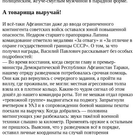
полицейским, жгуче-смуглым мужчиной в парадной форме.
А товарища выручай!
И всё-таки Афганистан даже до ввода ограниченного
контингента советских войск оставался зоной повышенной
опасности. Недаром старшего прапорщика Лапина
командование отметило медалями «За отвагу» и «За отличие в
охране государственной границы СССР». О том, за что
получил награды, Василий Павлович рассказывает без особых
подробностей:
— Во время восстания, когда свергли главу и премьер-
министра Демократической Республики Афганистан Тараки,
нашему отряду разведчиков потребовалась срочная помощь.
Они как раз вернулись с очередного задания, а пройти на
виллу, где проживали, не могли: местная агрессивная толпа
взяла их в плотное кольцо. Каким-то чудом сигнал об этом
дошёл до нашего командира роты. Тот не мешкая отдал приказ
«тревожной группе» выдвигаться на подмогу. Запрыгнули
вчетвером в УАЗ и в сопровождении боевой машины пехоты
поехали на выручку. Когда добрались — половина
митингующих уже разбежалась: звуки тяжёлой военной
техники слышно за километр. Применять оружие к остальным
не пришлось. Выяснив, что у разведчиков всё в порядке,
оставил личные координаты на случай повторения