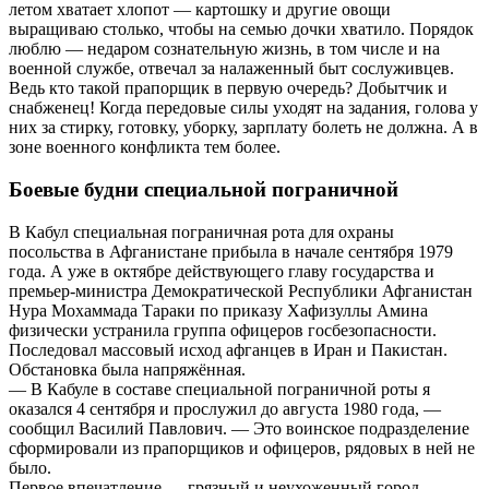
летом хватает хлопот — картошку и другие овощи
выращиваю столько, чтобы на семью дочки хватило. Порядок
люб­лю — недаром сознательную жизнь, в том числе и на
военной службе, отвечал за налаженный быт сослуживцев.
Ведь кто такой прапорщик в первую очередь? Добытчик и
снабженец! Когда передовые силы уходят на задания, голова у
них за стирку, готовку, уборку, зарплату болеть не должна. А в
зоне военного конфликта тем более.
Боевые будни специальной пограничной
В Кабул специальная пограничная рота для охраны
посольства в Афганистане прибыла в начале сентября 1979
года. А уже в октябре действующего главу государства и
премьер-министра Демократической Республики Афганистан
Нура Мохаммада Тараки по приказу Хафизуллы Амина
физически устранила группа офицеров госбезопасности.
Последовал массовый исход афганцев в Иран и Пакистан.
Обстановка была напряжённая.
— В Кабуле в составе специальной пограничной роты я
оказался 4 сентября и прослужил до августа 1980 года, —
сообщил Василий Павлович. — Это воинское подразделение
сформировали из прапорщиков и офицеров, рядовых в ней не
было.
Первое впечатление — грязный и неухоженный город,